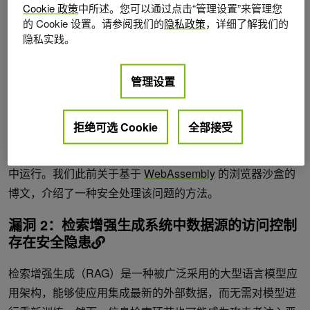
Cookie 政策
中所述。您可以通过点击“管理设置”来管理您
的 Cookie 设置。请参阅我们的
隐私政策
，详细了解我们的
在图1中，提示注入通过封装在护栏规避（绿色部分）实现
隐私实践。
远程代码执行（RCE），并在最终载荷（粉色部分）之前，
利用对库中调用所引入的系统提示进行提示工程（蓝色与橙
管理设置
色部分）来达成攻击目标。
相反，应构建应用来解析大语言模型（LLM）响应中的意图
拒绝可选 Cookie
全部接受
或指令，并将其映射到一组预定义的、安全且明确允许的函
数。若需执行动态代码，务必确保其在安全隔离的沙盒环境
中运行。我们此前关于基于
WebAssembly
的浏览器沙盒的
博文，介绍了一种安全处理该问题的方法。
漏洞 2：检索增强生成系统中数据源的访问控制
存在安全隐患
检索增强生成（RAG）是一种被广泛采用的大型语言模型应
用架构，能够使应用集成最新的外部数据，而无需对模型进