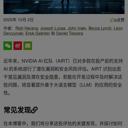
2025年 10月 2日
点赞
0
作者：
Rich Harang
,
Joseph Lucas
,
John Irwin
,
Becca Lynch
,
Leon
Derczynski
,
Erick Galinkin
和
Daniel Teixeira
近年来，NVIDIA AI 红队（AIRT）已对多款在投产前的支持
AI 的系统进行了潜在漏洞和安全风险评估。AIRT 识别出若
干
常见漏洞
及潜在
安全隐患
，若能在开发过程中及时解决这
些问题，将显著提升基于大语言模型（LLM）的应用的安全
性。
常见发现
在本博客中，我们将分享这些评估的关键发现，并探讨如何