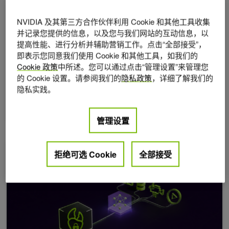
NVIDIA 及其第三方合作伙伴利用 Cookie 和其他工具收集
并记录您提供的信息，以及您与我们网站的互动信息，以
2026年 7月 27日
提高性能、进行分析并辅助营销工作。点击“全部接受”，
NVIDIA Ising 通过增强的情境学习实现全自动量子计
即表示您同意我们使用 Cookie 和其他工具，如我们的
算机校准
Cookie 政策
中所述。您可以通过点击“管理设置”来管理您
NVIDIA Ising Calibration 是一个开源视觉语言模型
的 Cookie 设置。请参阅我们的
隐私政策
，详细了解我们的
(VLM) ，旨在解释量子处理器的诊断输出，
隐私实践。
2 MIN READ
管理设置
将上下文感知型视频 AI 智能体集成到企业工作流中
拒绝可选 Cookie
全部接受