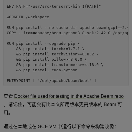
ENV PATH="/usr/src/tensorrt/bin:${PATH}"

WORKDIR /workspace

RUN pip install --no-cache-dir apache-beam[gcp]==2.42.
COPY --from=apache/beam_python3.8_sdk:2.42.0 /opt/apa
RUN pip install --upgrade pip \

    && pip install torch>=1.7.1 \

    && pip install torchvision>=0.8.2 \

    && pip install pillow>=8.0.0 \

    && pip install transformers>=4.18.0 \

    && pip install cuda-python

ENTRYPOINT [ "/opt/apache/beam/boot" ]
查看
Docker file used for testing in the Apache Beam repo
。请记住，可能会有比本文所用版本更高版本的 Beam 可
用。
通过在本地或在 GCE VM 中运行以下命令来构建映像：