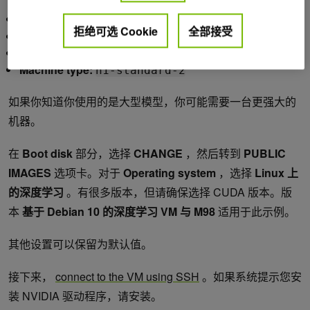
Name:
tensorrt-demo
拒绝可选 Cookie
全部接受
GPU type:
环境 T4
Number of GPUs:
1
Machine type:
n1-standard-2
如果你知道你使用的是大型模型，你可能需要一台更强大的
机器。
在
Boot disk
部分，选择
CHANGE
，然后转到
PUBLIC
IMAGES
选项卡。对于
Operating system
，选择
Linux 上
的深度学习
。有很多版本，但请确保选择 CUDA 版本。版
本
基于 Debian 10 的深度学习 VM 与 M98
适用于此示例。
其他设置可以保留为默认值。
接下来，
connect to the VM using SSH
。如果系统提示您安
装 NVIDIA 驱动程序，请安装。