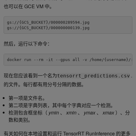
也可以在 GCE VM 中。
gs://{GCS_BUCKET}/000000289594.jpg

gs://{GCS_BUCKET}/000000000139.jpg
然后，运行以下命令：
docker run --rm -it --gpus all -v /home/{username}/:/
现在您应该看到一个名为
.
tensorrt_predictions.csv
的文件。每行都有用分号分隔的数据。
第一项是文件名。
第二项是字典列表，其中每个字典对应一个检测。
检测包含框坐标（
ymin
、
xmin
、
ymax
、
xmax
）、分
数和类别。
有关如何在本地设置和运行 TensorRT RunInference 的更多