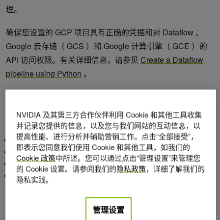
理。
确保您设置的 GCP 项目具有正确的凭据和对 Dataflow 、
Google 云存储（ GCS ）和 Google 计算引擎（ GCE ）的
API 访问权限。有关详细信息，请参见
Create a Dataflow
pipeline using Python
。
启动 GCE VM
NVIDIA 及其第三方合作伙伴利用 Cookie 和其他工具收集
您需要一台包含以下已安装资源的计算机：
并记录您提供的信息，以及您与我们网站的互动信息，以
提高性能、进行分析并辅助营销工作。点击“全部接受”，
NVIDIA T4 Tensor 核心 GPU
即表示您同意我们使用 Cookie 和其他工具，如我们的
GPU 驱动器
Cookie 政策
中所述。您可以通过点击“管理设置”来管理您
Docker 公司
的 Cookie 设置。请参阅我们的
隐私政策
，详细了解我们的
NVIDIA 容器工具包
隐私实践。
您可以通过
creating a new GCE VM
执行此操作。按照说明
管理设置
操作，但使用以下设置：