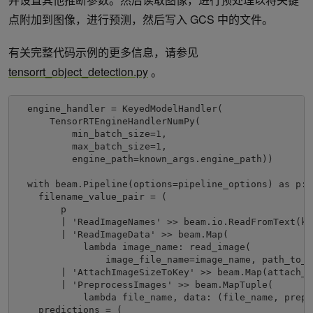
点附加到图像，进行预测，然后写入 GCS 中的文件。
有关完整代码示例的更多信息，请参见
tensorrt_object_detection.py
。
  engine_handler = KeyedModelHandler(

      TensorRTEngineHandlerNumPy(

          min_batch_size=1,

          max_batch_size=1,

          engine_path=known_args.engine_path))

  with beam.Pipeline(options=pipeline_options) as p:

    filename_value_pair = (

        p

        | 'ReadImageNames' >> beam.io.ReadFromText(kn
        | 'ReadImageData' >> beam.Map(

            lambda image_name: read_image(

                image_file_name=image_name, path_to_d
        | 'AttachImageSizeToKey' >> beam.Map(attach_i
        | 'PreprocessImages' >> beam.MapTuple(

            lambda file_name, data: (file_name, prepr
    predictions = (
