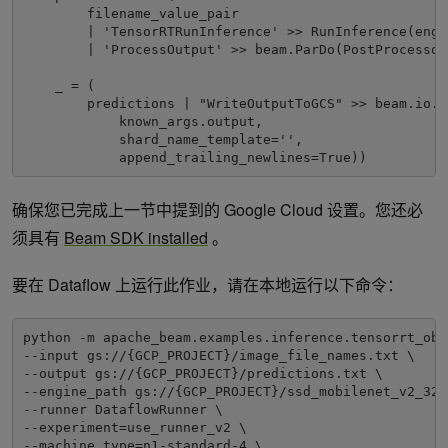
        filename_value_pair

        | 'TensorRTRunInference' >> RunInference(engin
        | 'ProcessOutput' >> beam.ParDo(PostProcessor(
    _ = (

        predictions | "WriteOutputToGCS" >> beam.io.Wr
            known_args.output,

            shard_name_template='',

            append_trailing_newlines=True))
确保您已完成上一节中提到的 Google Cloud 设置。您还必
须具有
Beam SDK installed
。
要在 Dataflow 上运行此作业，请在本地运行以下命令：
python -m apache_beam.examples.inference.tensorrt_obj
--input gs://{GCP_PROJECT}/image_file_names.txt \

--output gs://{GCP_PROJECT}/predictions.txt \

--engine_path gs://{GCP_PROJECT}/ssd_mobilenet_v2_320
--runner DataflowRunner \

--experiment=use_runner_v2 \

--machine_type=n1-standard-4 \
