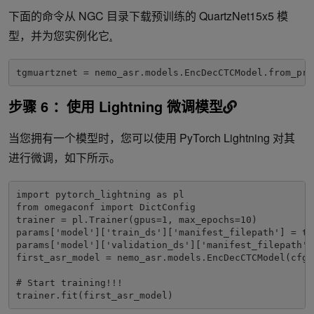
下面的命令从 NGC 目录下载预训练的 QuartzNet15x5 模
型，并为您实例化它
.
tgmuartznet = nemo_asr.models.EncDecCTCModel.from_pre
步骤 6 ：使用 Lightning 微调模型
当您拥有一个模型时，您可以使用 PyTorch Lightning 对其
进行微调，如下所示。
import pytorch_lightning as pl

from omegaconf import DictConfig

trainer = pl.Trainer(gpus=1, max_epochs=10)

params['model']['train_ds']['manifest_filepath'] = tra
params['model']['validation_ds']['manifest_filepath']
first_asr_model = nemo_asr.models.EncDecCTCModel(cfg=
# Start training!!!

trainer.fit(first_asr_model)