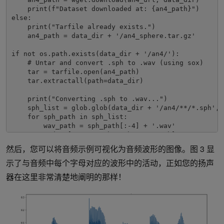
    print(f"Dataset downloaded at: {an4_path}")
else:
    print("Tarfile already exists.")
    an4_path = data_dir + '/an4_sphere.tar.gz'
if not os.path.exists(data_dir + '/an4/'):
    # Untar and convert .sph to .wav (using sox)
    tar = tarfile.open(an4_path)
    tar.extractall(path=data_dir)
    print("Converting .sph to .wav...")
    sph_list = glob.glob(data_dir + '/an4/**/*.sph', 
    for sph_path in sph_list:
        wav_path = sph_path[:-4] + '.wav'
        cmd = ["sox", sph_path, wav_path]
        subprocess.run(cmd)
然后，您可以将音频示例可视化为音频波形的图像。图 3 显
print("Finished conversion.

示了与音频中每个字母对应的波形中的活动，正如您的扬声
******")
# Load and listen to the audio file
器在这里非常清楚地阐明的那样！
example_file = data_dir + '/an4/wav/an4_clstk/mgah/ce
audio, sample_rate = librosa.load(example_file)
ipd.Audio(example_file, rate=sample_rate)