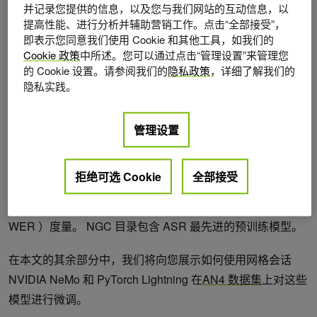
并记录您提供的信息，以及您与我们网站的互动信息，以
提高性能、进行分析并辅助营销工作。点击“全部接受”，
即表示您同意我们使用 Cookie 和其他工具，如我们的
图 1 .人工智能模型训练过程
Cookie 政策
中所述。您可以通过点击“管理设置”来管理您
的 Cookie 设置。请参阅我们的
隐私政策
，详细了解我们的
通过网格课程培训 NGC 模型，
隐私实践。
PyTorch Lightning 和 NVIDIA NeMo
管理设置
ASR 是将口语转录成文本的任务，是语音 – 文本系统的关键
拒绝可选 Cookie
全部接受
组成部分。在训练 ASR 模型时，您的目标是从给定的音频
输入中生成文本，以最小化人类转录语音的单词错误率（
WER ）度量。 NGC 目录包含 ASR 最先进的预训练模型。
在本文的其余部分中，我们将向您展示如何使用网格会话
NVIDIA NeMo 和 PyTorch Lightning 在
AN4 数据集
上对这些
模型进行微调。