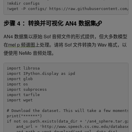
!mkdir configs
!wget -P configs/ https://raw.githubusercontent.com/N
步骤 4 ：转换并可视化 AN4 数据集
AN4 数据集以原始 Sof 音频文件的形式提供，但大多数模型
在
mel p 频谱图
上处理。请将 Sof 文件转换为 Wav 格式，以
便使用 NeMo 音频处理。
import librosa
import IPython.display as ipd
import glob
import os
import subprocess
import tarfile
import wget
# Download the dataset. This will take a few moments.
print("******")
if not os.path.exists(data_dir + '/an4_sphere.tar.gz'
    an4_url = 'http://www.speech.cs.cmu.edu/databases
    an4_path = wget.download(an4_url, data_dir)