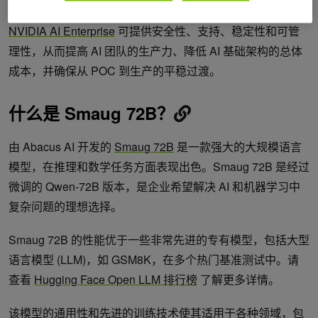
当 AI 模型准备好用于业务运营时，企业级支持至关重要。
NVIDIA AI Enterprise
可提供安全性、支持、稳定性和可管
理性，从而提高 AI 团队的生产力、降低 AI 基础架构的总体
成本，并确保从 POC 到生产的平稳过渡。
什么是 Smaug 72B？
由 Abacus AI 开发的
Smaug 72B
是一款强大的大规模语言
模型，在推理和数学任务方面表现出色。Smaug 72B 是经过
微调的 Qwen-72B 版本，是企业希望解决 AI 和机器学习中
复杂问题的理想选择。
Smaug 72B 的性能优于一些非常先进的专有模型，包括大型
语言模型 (LLM)，如 GSM8K，在多个热门基准测试中。请
查看
Hugging Face Open LLM 排行榜
了解更多详情。
该模型的通用性和先进的训练技术使其适用于各种领域，包