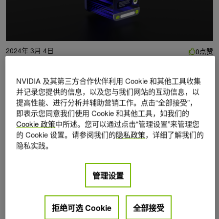
2024年 3月 4日
点赞
0
作者：
Chintan Patel
NVIDIA 及其第三方合作伙伴利用 Cookie 和其他工具收集
并记录您提供的信息，以及您与我们网站的互动信息，以
提高性能、进行分析并辅助营销工作。点击“全部接受”，
本周发布的模型包括由 NVIDIA 优化的语言模型
Smaug
即表示您同意我们使用 Cookie 和其他工具，如我们的
Cookie 政策
中所述。您可以通过点击“管理设置”来管理您
72B
，您可以直接通过浏览器体验。
的 Cookie 设置。请参阅我们的
隐私政策
，详细了解我们的
隐私实践。
NVIDIA AI 基础模型和端点
是一组精心策划的社区和
NVIDIA 构建的生成式 AI 模型，用于在企业应用程序中体
管理设置
验、定制和部署。尝试领先的模型，如在 NVIDIA AI
Playground 中的
Nemo-3
,
Mixtral 8x7B
,
Gemma 7B
和
Stable Diffusion XL
。
拒绝可选 Cookie
全部接受