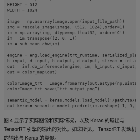
HEIGHT = 512

WIDTH = 1024

image = np.asarray(Image.open(input_file_path))

img = rescale_image(image, (512, 1024),order=1)

im = np.array(img, dtype=np.float32, order=
'C'
)

im = im.transpose((2, 0, 1))

im = sub_mean_chw(im)

engine = eng.load_engine(trt_runtime, serialized_plan_
h_input, d_input, h_output, d_output, stream = inf.al
out = inf.do_inference(engine, im, h_input, d_input, 
out = color_map(out)

colorImage_trt = Image.fromarray(out.astype(np.uint8))
colorImage_trt.save(“trt_output.png”)

semantic_model = keras.models.load_model(
'
/
path/to/se
out_keras= semantic_model.predict(im.reshape(-1, 3, H
out_keras = color_map(out_keras)

图 4 显示了实际图像和实际情况，以及 Keras 的输出与
colorImage_k = Image.fromarray(out_keras.astype(np.uin
TensorRT 引擎的输出的对比。如您所见， TensorRT 发动机
colorImage_k.save(“keras_output.png”)
的输出与 Keras 的类似。