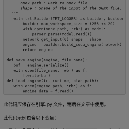
      onnx_path : Path to onnx_file. 
      shape : Shape of the input of the ONNX file. 
  """
with 
trt.Builder(TRT_LOGGER) 
as 
builder, builder.c
       builder.max_workspace_size = (256 << 20)

with 
open(onnx_path, 
'rb'
) 
as 
model:

           parser.parse(model.read())

       network.get_input(0).shape = shape

       engine = builder.build_cuda_engine(network)

return 
engine

def 
save_engine(engine, file_name):

   buf = engine.serialize()

with 
open(file_name, 
'wb'
) 
as 
f:

def 
load_engine(trt_runtime, plan_path):

with 
open(engine_path, 
'rb'
) 
as 
f:

       engine_data = f.read()

   engine = trt_runtime.deserialize_cuda_engine(engine
return 
engine
此代码应保存在引擎. py 文件，稍后在文章中使用。
此代码示例包含以下变量：