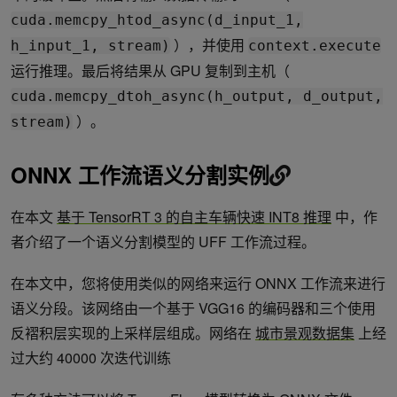
      engine : Path to the TensorRT engine 
cuda.memcpy_htod_async(d_input_1,
      pics_1 : Input images to the model.  
），并使用
h_input_1, stream)
context.execute
      h_input_1: Input in the host         
      d_input_1: Input in the device 
运行推理。最后将结果从 GPU 复制到主机（
      h_output_1: Output in the host 
cuda.memcpy_dtoh_async(h_output, d_output,
      d_output_1: Output in the device 
      stream: CUDA stream
）。
stream)
      batch_size : Batch size for execution time
      height: Height of the output image
      width: Width of the output image
ONNX 工作流语义分割实例
   Output:
      The list of output images
在本文
基于 TensorRT 3 的自主车辆快速 INT8 推理
中，作
者介绍了一个语义分割模型的 UFF 工作流过程。
   """
   load_images_to_buffer(pics_1, h_input_1)

在本文中，您将使用类似的网络来运行 ONNX 工作流来进行
with 
engine.create_execution_context() 
as 
context:

语义分段。该网络由一个基于 VGG16 的编码器和三个使用
# Transfer input data to the GPU.
反褶积层实现的上采样层组成。网络在
城市景观数据集
上经
cuda.memcpy_htod_async(d_input_1, h_input_1, st
过大约 40000 次迭代训练
# Run inference.