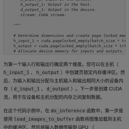
      h_output_1: Output in the host. 
      d_output_1: Output in the device. 
      stream: CUDA stream
.

   """
# Determine dimensions and create page-locked memo
h_input_1 = cuda.pagelocked_empty(batch_size * trt
   h_output = cuda.pagelocked_empty(batch_size * trt.
# Allocate device memory for inputs and outputs.
d_input_1 = cuda.mem_alloc(h_input_1.nbytes)

为第一个输入行和输出行确定两个维度。您可以在主机（
   d_output = cuda.mem_alloc(h_output.nbytes)

、
）中创建页锁定内存缓冲区。然
# Create a stream in which to copy inputs/outputs 
h_input_1
h_output
stream = cuda.Stream()

后，为输入和输出分配与主机输入和输出相同大小的设备内
return 
h_input_1, d_input_1, h_output, d_output, st
存（
，
）。下一步是创建 CUDA
d_input_1
d_output
def 
load_images_to_buffer(pics, pagelocked_buffer):

流，用于在设备和主机分配的内存之间复制数据。
   preprocessed = np.asarray(pics).ravel()

   np.copyto(pagelocked_buffer, preprocessed)

在这个代码示例中，在
函数中，第一步是
do_inference
def 
do_inference(engine, pics_1, h_input_1, d_input_1
使用
函数将图像加载到主机
"""
load_images_to_buffer
   This is the function to run the inference
中的缓冲区。然后将输入数据传输到 GPU （
   Args: