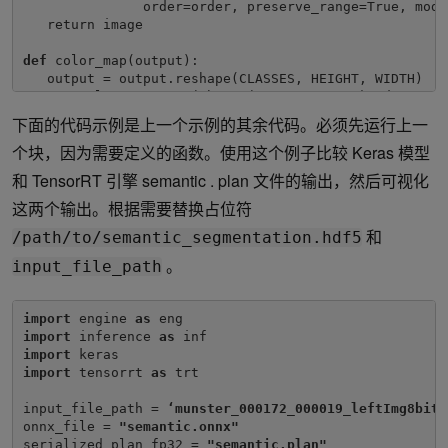
               order=order, preserve_range=True, mode=
   return image

def 
color_map(output):

   output = output.reshape(CLASSES, HEIGHT, WIDTH)

   out_col = np.zeros(shape=(HEIGHT, WIDTH), dtype=(np
for 
x 
in 
range(WIDTH):

下面的代码示例是上一个示例的其余代码。必须先运行上一
for 
y 
in 
range(HEIGHT):

个块，因为需要定义的函数。使用这个例子比较 Keras 模型
if 
(np.argmax(output[:, y, x] )== 19):

和 TensorRT 引擎 semantic . plan 文件的输出，然后可视化
               out_col[y,x] = (0, 0, 0)

这两个输出。根据需要替换占位符
else
:

               out_col[y, x] = labels.id2label[labels
和
/path/to/semantic_segmentation.hdf5
return 
out_col  
。
input_file_path
import 
engine 
as 
import 
inference 
as 
import 
import
 tensorrt 
as 
trt

input_file_path = 
‘munster_000172_000019_leftImg8bit.
onnx_file = 
"semantic.onnx"
serialized_plan_fp32 = 
"semantic.plan"