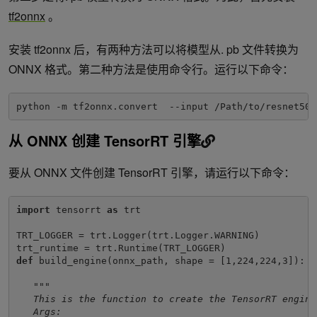
# Convert the Keras ResNet-50 model to a .pb file
tf2onnx
。
in_tensor_name, out_tensor_names = keras_to_pb(model,
安装 tf2onnx 后，有两种方法可以将模型从. pb 文件转换为
ONNX 格式。第二种方法是使用命令行。运行以下命令：
python -m tf2onnx.convert  --input /Path/to/resnet50.
从 ONNX 创建 TensorRT 引擎
要从 ONNX 文件创建 TensorRT 引擎，请运行以下命令：
import 
tensorrt 
as 
trt

TRT_LOGGER = trt.Logger(trt.Logger.WARNING)

def 
build_engine(onnx_path, shape = [1,224,224,3]):

"""
   This is the function to create the TensorRT engine
   Args: