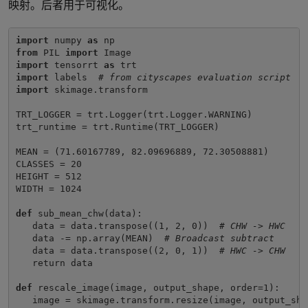
映射。后者用于可视化。
import
 numpy 
as
from
 PIL 
import
import
 tensorrt 
as
import
 labels  
# from cityscapes evaluation script
import
 skimage.transform

TRT_LOGGER = trt.Logger(trt.Logger.WARNING)

trt_runtime = trt.Runtime(TRT_LOGGER)

MEAN = (71.60167789, 82.09696889, 72.30508881)

CLASSES = 20

HEIGHT = 512

WIDTH = 1024

def
 sub_mean_chw(data):

   data = data.transpose((1, 2, 0))  
# CHW -> HWC
data -= np.array(MEAN)  
# Broadcast subtract
data = data.transpose((2, 0, 1))  
# HWC -> CHW
return data

def
 rescale_image(image, output_shape, order=1):

   image = skimage.transform.resize(image, output_shap