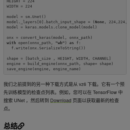
HEIGHT = 224

WIDTH = 224

model = sm.Unet()

model._layers[0].batch_input_shape = (
None
, 224,224,3)
model = keras.models.clone_model(model)

with 
open(onnx_path, 
"wb"
) 
as 
f:

  f.write(onx.SerializeToString())

shape = [batch_size , HEIGHT, WIDTH, CHANNEL]

engine = build_engine(onnx_path, shape= shape)

save_engine(engine, engine_name) 
我们之前提到的另一种下载方式是从 vz6 下载。它有一个预
先训练模型的检查点列表。例如，您可以在 TensorFlow 中
搜索 UNet ，然后转到
Download
页面以获取最新的检查
点。
总结