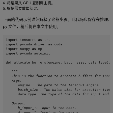
将结果从 GPU 复制到主机。
根据需要重塑结果。
下面的代码示例详细解释了这些步骤。此代码应保存在推理.
py 文件，稍后将在本文中使用。
import 
tensorrt 
as 
import 
pycuda.driver 
as 
import 
numpy 
as 
import 
pycuda.autoinit

def 
allocate_buffers(engine, batch_size, data_type):

"""
   This is the function to allocate buffers for input
   Args:
      engine : The path to the TensorRT engine. 
      batch_size : The batch size for execution time
      data_type: The type of the data for input and o
   Output:
      h_input_1: Input in the host.
      d_input_1: Input in the device. 