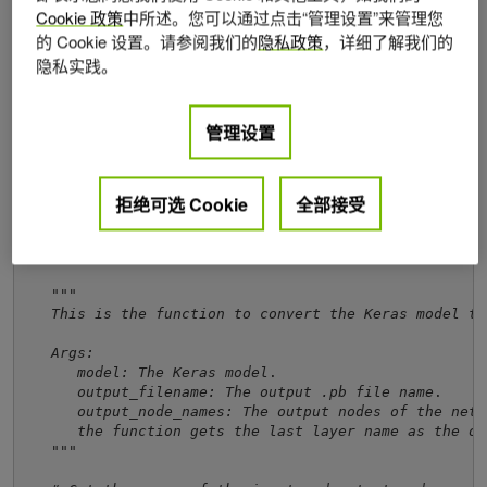
将模型转换为. pb
Cookie 政策
中所述。您可以通过点击“管理设置”来管理您
的 Cookie 设置。请参阅我们的
隐私政策
，详细了解我们的
第一步是将模型转换为. pb 文件。以下代码示例将 ResNet-
隐私实践。
50 模型转换为. pb 文件：
管理设置
import tensorflow as tf
import 
from 
tensorflow.keras.models 
import 
import 
keras.backend 
as 
K

拒绝可选 Cookie
全部接受
K.set_learning_phase(0)

def 
keras_to_pb(model, output_filename, output_node_na
"""
   This is the function to convert the Keras model to
   Args:
      model: The Keras model
      output_filename: The output .pb file name
      output_node_names: The output nodes of the netw
      the function gets the last layer name as the ou
   """