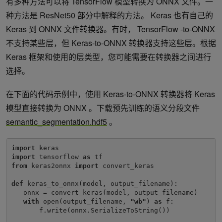
有多种方法可以将 TensorFlow 模型转换为 ONNX 文件。一
context.profiler = trt.Profiler()

       context.execute(batch_size=1, bindings=[int(d_
种方法是 ResNet50 部分中解释的方法。 Keras 也有自己的
Keras 到 ONNX 文件转换器。有时， TensorFlow -to-ONNX
# Transfer predictions back from the GPU.
cuda.memcpy_dtoh_async(h_output, d_output, stre
不支持某些层，但 Keras-to-ONNX 转换器支持这些层。根据
# Synchronize the stream
stream.synchronize()

Keras 框架和使用的层类型，您可能需要在转换器之间进行
# Return the host output.
选择。
out = h_output.reshape((batch_size,-1, height, 
return 
out 
在下面的代码示例中，使用 Keras-to-ONNX 转换器将 Keras
模型直接转换为 ONNX 。下载预先训练的语义分段文件
semantic_segmentation.hdf5
。
import 
import 
tensorflow 
as 
from 
keras2onnx 
import 
convert_keras

def 
keras_to_onnx(model, output_filename):

   onnx = convert_keras(model, output_filename)

with 
open(output_filename, 
"wb"
) 
as 
f:

       f.write(onnx.SerializeToString())
