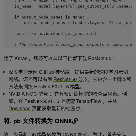
# Get the names of the input and output nodes.
in_name = model.layers[0].get_output_at(0).name.sp
if 
output_node_names 
is None
:

       output_node_names = [model.layers[-1].get_outp
   sess = keras.backend.get_session()

# The TensorFlow freeze_graph expects a comma-sepa
output_node_names_tf = 
','
.join(output_node_names)

除了 Keras ，您还可以从以下位置下载 ResNet-50 ：
   frozen_graph_def = tf.graph_util.convert_variables
       sess,

深度学习示例
GitHub 存储库：提供最新的深度学习示例
       sess.graph_def,

       output_node_names)

网络。您还可以看到
ResNet-50
分支，它包含一个脚本和
方法来训练 ResNet-50v1 . 5 模型。
   sess.close()

NVIDIA NGC 型号
：它有预训练模型的检查点列表。例
   wkdir = 
''
tf.train.write_graph(frozen_graph_def, wkdir, outp
如，在 ResNet-50v1 . 5 上搜索 TensorFlow ，并从
Download
页面获取最新的检查点。
return 
in_name, output_node_names

将. pb 文件转换为 ONNX
# load the ResNet-50 model pretrained on imagenet
model = keras.applications.resnet.ResNet50(include_to
第二步是将. pb 模型转换为 ONNX 格式。为此，首先安装