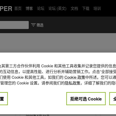
PER
首页
博客
论坛
论坛 (英文)
文档
下载
培训
A 及其第三方合作伙伴利用 Cookie 和其他工具收集并记录您提供的
 Blackwell 更快地运行关键基因组学和蛋白质折叠工作负载
借助 Slurm 拓扑感知型作业调度功能，在 NVIDIA GB2
在电信 A
的互动信息，以提高性能、进行分析并辅助营销工作。点击“全部接受
使用 Cookie 和其他工具，如我们的
Cookie 政策
中所述。您可以通
管理您的 Cookie 设置。请参阅我们的
隐私政策
，详细了解我们的隐
置
拒绝可选 Cookie
2026年 5月 21日