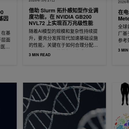
2026年
借助 Slurm 拓扑感知型作业调
00
在电
度功能，在 NVIDIA GB200
键基因
Met
NVL72 上实现百万兆级性能
全球
随着AI模型的规模和复杂性持续提
：在基
厂基
升，要充分发挥现代加速基础设施
子层面
参考
的性能，关键在于如何合理分配工
准医疗
创公
3 MIN
作负载以及硬件的部署方式。
3 MIN READ
的长读测序工作流和更高吞吐量
Clara Parabricks 3.7 为基因小组带来了优化和加速的
用 RA