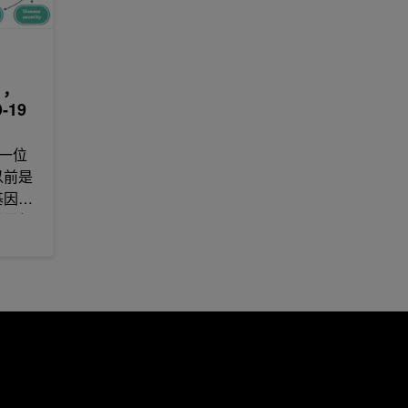
 ，
-19
 的一位
以前是
基因组
基因组
她发展
据，并
学，开
。。。