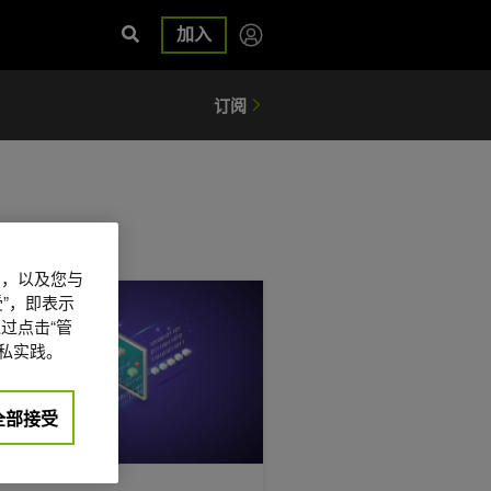
加入
信息，以及您与
00 NVL72 上实现百万兆级性能
I 工厂构建词元+ Metered AI 服务
”，即表示
过点击“管
私实践。
全部接受