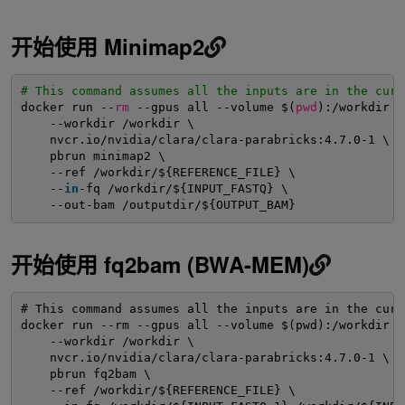
开始使用 Minimap2
# This command assumes all the inputs are in the curr
docker run --
rm
--gpus all --volume $(
pwd
):
/workdir
-
--workdir 
/workdir
\
nvcr.io
/nvidia/clara/clara-parabricks
:4.7.0-1 \
pbrun minimap2 \
--ref 
/workdir/
${REFERENCE_FILE} \
--
in
-fq 
/workdir/
${INPUT_FASTQ} \
--out-bam 
/outputdir/
${OUTPUT_BAM}
开始使用 fq2bam (BWA-MEM)
# This command assumes all the inputs are in the curr
docker run --rm --gpus all --volume $(pwd):/workdir -
--workdir /workdir \
nvcr.io/nvidia/clara/clara-parabricks:4.7.0-1 \
pbrun fq2bam \
--ref /workdir/${REFERENCE_FILE} \