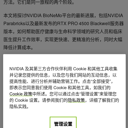
方法。它们是同一旅程的两个阶段。
本文将探讨NVIDIA BioNeMo平台的最新进展，包括NVIDIA
Parabricks以及最新发布的RTX PRO 4500 Blackwell服务器
版本，如何帮助医疗健康与生命科学领域的研究人员和临床
医生提升工作效率，实现更快速、更精准的分析，同时大幅
降低计算成本。
NVIDIA RTX PRO 4500 Blackwell 上
NVIDIA 及其第三方合作伙伴利用 Cookie 和其他工具收集
的 NVIDIA Parabricks
并记录您提供的信息，以及您与我们网站的互动信息，以
提高性能、进行分析并辅助营销工作。点击“全部接受”，
NVIDIA Parabricks
是一种加速基因组分析的解决方案，在
即表示您同意我们使用 Cookie 和其他工具，如我们的
Cookie 政策
中所述。您可以通过点击“管理设置”来管理您
应对数据分析瓶颈方面发挥着关键作用。通过提供可信赖的
的 Cookie 设置。请参阅我们的
隐私政策
，详细了解我们的
开源工具的 GPU 加速版本，Parabricks 将分析时间从几小
隐私实践。
时缩短至几分钟，使研究人员能够更快获得生物学洞见，临
床医生也能更迅速地做出决策。
管理设置