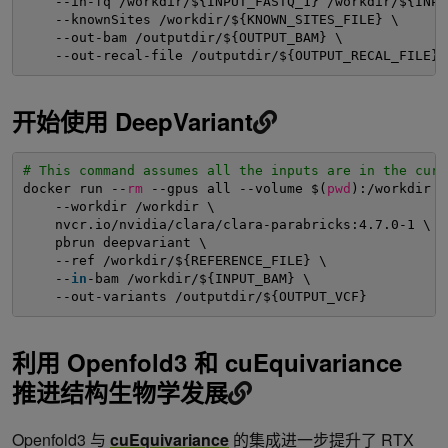
--in-fq /workdir/${INPUT_FASTQ_1} /workdir/${INPU
--knownSites /workdir/${KNOWN_SITES_FILE} \
--out-bam /outputdir/${OUTPUT_BAM} \
--out-recal-file /outputdir/${OUTPUT_RECAL_FILE}
开始使用 DeepVariant
# This command assumes all the inputs are in the curr
docker run --
rm
--gpus all --volume $(
pwd
):
/workdir
-
--workdir 
/workdir
\
nvcr.io
/nvidia/clara/clara-parabricks
:4.7.0-1 \
pbrun deepvariant \
--ref 
/workdir/
${REFERENCE_FILE} \
--
in
-bam 
/workdir/
${INPUT_BAM} \
--out-variants 
/outputdir/
${OUTPUT_VCF}
利用 Openfold3 和 cuEquivariance
推进结构生物学发展
Openfold3 与
cuEquivariance
的集成进一步提升了 RTX