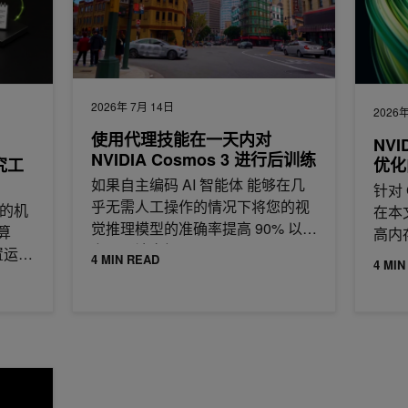
2026年 7月 14日
2026年
使用代理技能在一天内对
NV
NVIDIA Cosmos 3 进行后训练
研究工
优化
如果自主编码 AI 智能体 能够在几
针对
乎无需人工操作的情况下将您的视
行的机
在本
觉推理模型的准确率提高 90% 以
算
高内
上，那该多好？
置运行
4 MIN READ
4 MIN
、
oolkit 加速端到端协同折叠性能