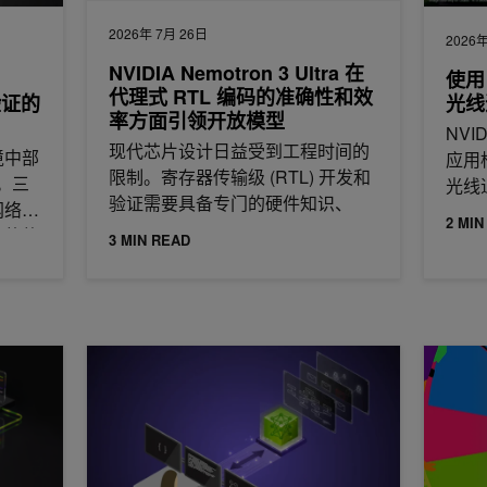
2026年 7月 26日
2026年
NVIDIA Nemotron 3 Ultra 在
使用 
代理式 RTL 编码的准确性和效
验证的
光线
率方面引领开放模型
NVI
现代芯片设计日益受到工程时间的
境中部
应用
限制。寄存器传输级 (RTL) 开发和
。三
光线
验证需要具备专门的硬件知识、
网络；
2 MIN
险的软
3 MIN READ
分钟即可开始自定义 NVIDIA Nemotron 3 Nano
让长时间运行的 NVIDIA TensorRT 引擎在 Python 
将 NVI