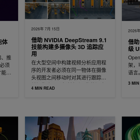
2026年 7月 15日
2026年
借助 NVIDIA DeepStream 9.1
能体
借助
技能构建多摄像头 3D 追踪应
级 
用
知、推
Op
在大型空间中构建视频分析应用程
 必须
架，
序的开发者必须在同一物体在摄像
才能发
语言
头视图之间移动时对其进行跟踪。
统、
3 MIN
单摄像头 2D 追踪缺乏可靠的深度
4 MIN READ
信息，
A NeMo 运行自动研究工作流
使用代理技能在一天内对 NVIDIA Cosmos 3 进行后训
NVID