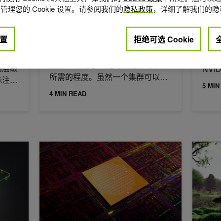
2026年
管理您的 Cookie 设置。请参阅我们的
隐私政策
，详细了解我们的隐
如何在共享 GPU 基础架构上运
使用 
行隔离的租户 Kubernetes 集
径和自
大规
群
置
拒绝可选 Cookie
NVID
每个团队运行专用的 Kubernetes
互独立
旨在弥
集群通常会导致隔离程度超出组织
高层级
NVI
所需的程度。虽然一个集群可以在
标注。
距。
5 MIN
多个团队之间成功共享，
难以直
4 MIN READ
ils 自行托管经过验证的 AI 编码助手
NVIDIA Nemotron 3 Ultra 在代理式 RTL 编码
使用 NV