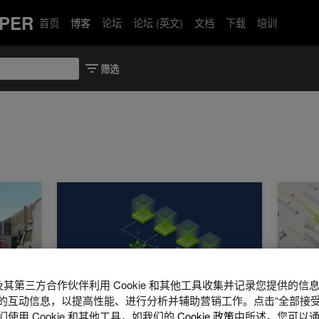
PER
首页
博客
论坛
论坛 (英文)
文档
下载
培训
per 生成轨迹、推理路径和自动标注
如何在共享 GPU 基础架构上运行隔离的租户 Kubernete
使用 NV
A 及其第三方合作伙伴利用 Cookie 和其他工具收集并记录您提供的
的互动信息，以提高性能、进行分析并辅助营销工作。点击“全部接受
使用 Cookie 和其他工具，如我们的
Cookie 政策
中所述。您可以通
2026年 8月 3日