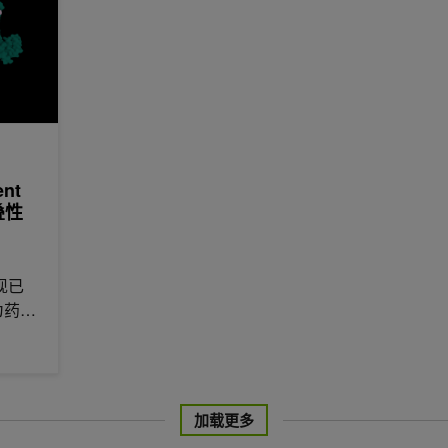
ent
叠性
现已
为药物
加载更多