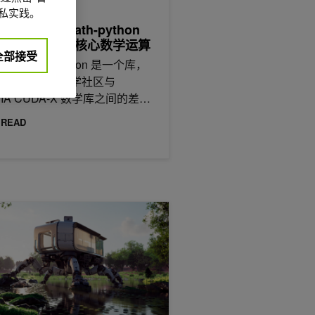
 7月 30日
私实践。
NVIDIA nvmath-python
模运行高性能核心数学运算
全部接受
IA nvmath-python 是一个库，
合 Python 科学社区与
DIA CUDA-X 数学库之间的差
 READ
的准确性和效率方面引领开放模型
IDIA OptiX 工具包调试光线追踪应用