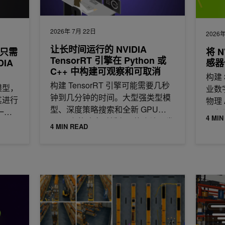
2026年 7月 22日
2026年
让长时间运行的 NVIDIA
b，只需
将 N
TensorRT 引擎在 Python 或
IA
感器
C++ 中构建可观察和可取消
构建
构建 TensorRT 引擎可能需要几秒
模型，
业数
钟到几分钟的时间。大型强类型模
其进行
物理
型、深度策略搜索和全新 GPU
一些
具和
4 MIN
SKU 上的冷定时缓存可能会让开发
4 MIN READ
者、
成到企业工作流中
借助 NVIDIA DeepStream 9.1 技能构建多摄像头 3D 
借助 A