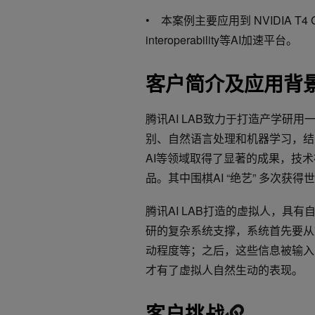
• 本案例主要应用到 NVIDIA T4 GP
interoperability等AI加速平台。
客户简介及应用背
腾讯AI LAB致力于打造产学研用
别、自然语言处理和机器学习，结合
AI等领域取得了显著的成果，技
品。其中围棋AI “绝艺” 多次获
腾讯AI LAB打造的虚拟人，具有
研的复杂系统支撑，系统首先要从
动程度等；之后，这些信息被输入
才有了虚拟人自然生动的表现。
客户挑战