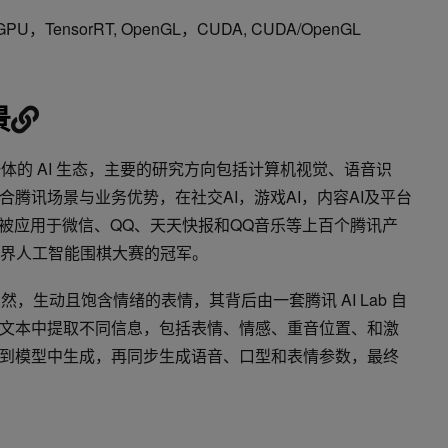
U，TensorRT, OpenGL，CUDA, CUDA/OpenGL
景
一体的 AI 生态，主要的研究方向包括计算机视觉、语音识
腾讯场景与业务优势，在社交AI，游戏AI，内容AI及平台
术被应用于微信、QQ、天天快报和QQ音乐等上百个腾讯产
得世界人工智能围棋大赛的冠军。
自然，生动且饱含情绪的表情，其背后由一套腾讯 AI Lab 自
文本中提取不同信息，包括表情、情感、重音位置、和激
到模型中生成，再同步生成语音、口型和表情参数，最终