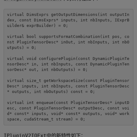
virtual DimsExprs getOutputDimensions(int outputIn
dex, const DimsExprs* inputs, int nbInputs, IExprB
uilder& exprBuilder) = 0;

virtual bool supportsFormatCombination(int pos, co
nst PluginTensorDesc* inOut, int nbInputs, int nbO
utputs) = 0;

virtual void configurePlugin(const DynamicPluginTe
nsorDesc* in, int nbInputs, const DynamicPluginTen
sorDesc* out, int nbOutputs) = 0;

virtual size_t getWorkspaceSize(const PluginTensor
Desc* inputs, int nbInputs, const PluginTensorDesc
* outputs, int nbOutputs) const = 0;

virtual int enqueue(const PluginTensorDesc* inputD
esc, const PluginTensorDesc* outputDesc, const voi
d* const* inputs, void* const* outputs, void* work
space, cudaStream_t stream) = 0;
中的新特性如下：
IPluginV2IOExt