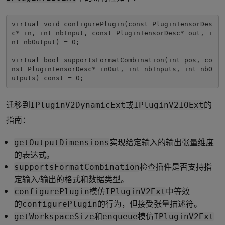
virtual void configurePlugin(const PluginTensorDes
c* in, int nbInput, const PluginTensorDesc* out, i
nt nbOutput) = 0;

virtual bool supportsFormatCombination(int pos, co
nst PluginTensorDesc* inOut, int nbInputs, int nbO
utputs) const = 0;
迁移到
或
的
IPluginV2DynamicExt
IPluginV2IOExt
指南：
实现给定输入的输出张量维度
getOutputDimensions
的表达式。
检查插件是否支持指
supportsFormatCombination
定输入/输出的格式和数据类型。
模仿
中等效
configurePlugin
IPluginV2Ext
的
的行为，但接受张量描述符。
configurePlugin
和
模仿
getWorkspaceSize
enqueue
IPluginV2Ext