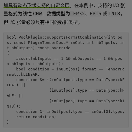
加具有动态形状支持的自定义层
。在本例中，支持的 I/O 张
量格式为线性
，数据类型为
、
或
，
CHW
FP32
FP16
INT8
但 I/O 张量必须具有相同的数据类型。
bool PoolPlugin::supportsFormatCombination(int po
s, const PluginTensorDesc* inOut, int nbInputs, in
t nbOutputs) const override

{

    assert(nbInputs == 1 && nbOutputs == 1 && pos 
< nbInputs + nbOutputs);

    bool condition = inOut[pos].format == TensorFo
rmat::kLINEAR;

    condition &= ((inOut[pos].type == DataType::kF
LOAT) ||

                  (inOut[pos].type == DataType::kH
ALF) ||

                  (inOut[pos].type == DataType::kI
NT8));

    condition &= inOut[pos].type == inOut[0].type;

    return condition;

}