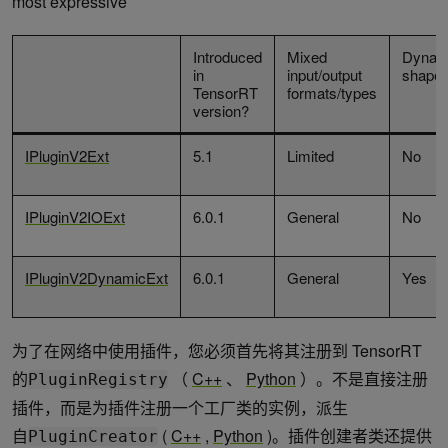
most expressive
Introduced
Mixed
Dynam
in
input/output
shape
TensorRT
formats/types
version?
IPluginV2Ext
5.1
Limited
No
IPluginV2IOExt
6.0.1
General
No
IPluginV2DynamicExt
6.0.1
General
Yes
为了在网络中使用插件，您必须首先将其注册到 TensorRT
的
（
C++
、
Python
）。不是直接注册
PluginRegistry
插件，而是为插件注册一个工厂类的实例，派生
自
(
C++
,
Python
)。插件创建者类还提供
PluginCreator