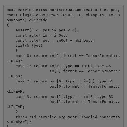
bool BarPlugin::supportsFormatCombination(int pos, 
const PluginTensorDesc* inOut, int nbInputs, int n
bOutputs) override

{

    assert(0 <= pos && pos < 4);

    const auto* in = inOut;

    const auto* out = inOut + nbInputs;

    switch (pos)

    {

    case 0: return in[0].format == TensorFormat::k
LINEAR;

    case 1: return in[1].type == in[0].type &&

                   in[0].format == TensorFormat::k
LINEAR;

    case 2: return out[0].type == in[0].type &&

                   out[0].format == TensorFormat::
kLINEAR;

    case 3: return out[1].type == in[0].type &&

                   out[1].format == TensorFormat::
kLINEAR;

    }

    throw std::invalid_argument(“invalid connectio
n number”);
