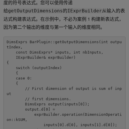
度的符号表达式。您可以使用传递
给
的
从输入的表
getOutputDimensions
IExprBuilder
达式构建表达式。在示例中，不必为案例 1 构建新表达式，
因为第二个输出的维度与第一个输入的维度相同。
DimsExprs BarPlugin::getOutputDimensions(int outpu
tIndex, 

    const DimsExprs* inputs, int nbInputs, 

    IExprBuilder& exprBuilder)

{

    switch (outputIndex)

    {

    case 0: 

    {

        // First dimension of output is sum of inp
ut 

        // first dimensions.

        DimsExprs output(inputs[0]);

        output.d[0] = 

            exprBuilder.operation(DimensionOperati
on::kSUM, 

                inputs[0].d[0], inputs[1].d[0]);
