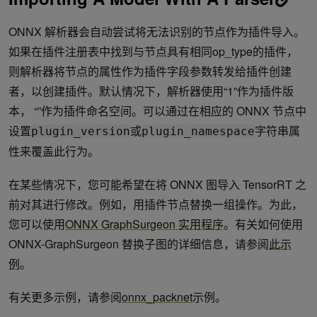
    lrelu.get_output(0).name = "outputs"

    network.mark_output(lrelu.get_output(0))
ONNX 解析器会自动尝试将无法识别的节点作为插件导入。
如果在插件注册表中找到与节点具有相同op_type的插件，
则解析器将节点的属性作为插件字段参数转发给插件创建
者，以创建插件。默认情况下，解析器使用“1”作为插件版
本， “”作为插件命名空间。可以通过在相应的 ONNX 节点中
设置
或
字符串属
plugin_version
plugin_namespace
性来覆盖此行为。
在某些情况下，您可能希望在将 ONNX 图导入 TensorRT 之
前对其进行修改。例如，用插件节点替换一组操作。为此，
您可以使用
ONNX GraphSurgeon 实用程序
。有关如何使用
ONNX-GraphSurgeon 替换子图的详细信息，请参阅
此示
例
。
有关更多示例，请参阅
onnx_packnet
示例。