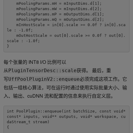
    mPoolingParams.mH = mInputDims.d[1];

    mPoolingParams.mW = mInputDims.d[2];

    mPoolingParams.mP = mOutputDims.d[1];

    mPoolingParams.mQ = mOutputDims.d[2];

    mInHostScale = in[0].scale >= 0.0f ? in[0].sca
le : -1.0f;

    mOutHostScale = out[0].scale >= 0.0f ? out[0].
scale : -1.0f;

}
每个张量的 INT8 I/O 比例可以
从
获得。 最后，重
PluginTensorDesc::scale
写
必须完成这项工作。它
UffPoolPluginV2::enqueue
包括一组核心算法，可在运行时通过使用实际批量大小、输
入、输出、cuDNN 流和配置的信息来执行自定义层。
int PoolPlugin::enqueue(int batchSize, const void* 
const* inputs, void** outputs, void* workspace, cu
daStream_t stream)

{

    ...
