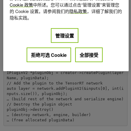
Cookie 政策
中所述。您可以通过点击“管理设置”来管理您
的 Cookie 设置。请参阅我们的
隐私政策
，详细了解我们的
// Look up the plugin in the registry

隐私实践。
auto creator = getPluginRegistry()->getPluginCreat
or(pluginName, pluginVersion);

const PluginFieldCollection* pluginFC = creator->g
管理设置
etFieldNames();

// Populate the fields parameters for the plugin l
ayer 

PluginFieldCollection *pluginData = parseAndFillFi
拒绝可选 Cookie
全部接受
elds(pluginFC, layerFields); 

// Create the plugin object using the layerName an
d the plugin meta data

IPluginV2 *pluginObj = creator->createPlugin(layer
Name, pluginData);

// Add the plugin to the TensorRT network 

auto layer = network.addPluginV2(&inputs[0], int(i
nputs.size()), pluginObj);

… (build rest of the network and serialize engine)

// Destroy the plugin object

pluginObj->destroy()

… (destroy network, engine, builder)

… (free allocated pluginData)