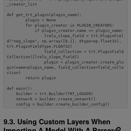
_creator_list

def get_trt_plugin(plugin_name):

        plugin = None

        for plugin_creator in PLUGIN_CREATORS:

            if plugin_creator.name == plugin_name:

                lrelu_slope_field = trt.PluginFiel
d("neg_slope", np.array([0.1], dtype=np.float32), 
trt.PluginFieldType.FLOAT32)

                field_collection = trt.PluginField
Collection([lrelu_slope_field])

                plugin = plugin_creator.create_plu
gin(name=plugin_name, field_collection=field_colle
ction)

        return plugin

def main():

    builder = trt.Builder(TRT_LOGGER) 

    network = builder.create_network()

    config = builder.create_builder_config()

    config.max_workspace_size = 2**20

    input_layer = network.add_input(name="input_la
9.3. Using Custom Layers When
yer", dtype=trt.float32, shape=(1, 1))

    lrelu = network.add_plugin_v2(inputs=[input_la
Importing A Model With A Parser
yer], plugin=get_trt_plugin("LReLU_TRT"))
