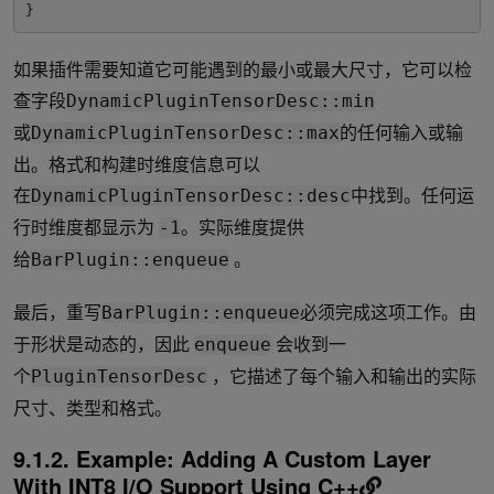
}
如果插件需要知道它可能遇到的最小或最大尺寸，它可以检
查字段
DynamicPluginTensorDesc::min
或
的任何输入或输
DynamicPluginTensorDesc::max
出。格式和构建时维度信息可以
在
中找到。任何运
DynamicPluginTensorDesc::desc
行时维度都显示为
。实际维度提供
-1
给
。
BarPlugin::enqueue
最后，重写
必须完成这项工作。由
BarPlugin::enqueue
于形状是动态的，因此
会收到一
enqueue
个
，它描述了每个输入和输出的实际
PluginTensorDesc
尺寸、类型和格式。
9.1.2. Example: Adding A Custom Layer
With INT8 I/O Support Using C++