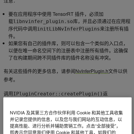
注意：
要在应用程序中使用 TensorRT 插件，必须加
载
库，并且必须通过在应用程
libnvinfer_plugin.so
序代码中调用
来注册所有插
initLibNvInferPlugins
件。
如果您有自己的插件库，则可以包含一个类似的入口点，
以便在唯一命名空间下的注册表中注册所有插件。这确保
了在构建期间跨不同插件库的插件名称没有冲突。
有关这些插件的更多信息，请参阅
NvInferPlugin.h
文件以供
参考。
调用
返
IPluginCreator::createPlugin()
回
类型的插件对象。您可以使
IPluginV2
用
将插件添加到 TensorRT 网络，该插件
addPluginV2()
NVIDIA 及其第三方合作伙伴利用 Cookie 和其他工具收集
并记录您提供的信息，以及您与我们网站的互动信息，以
使用给定插件创建网络层。
提高性能、进行分析并辅助营销工作。点击“全部接受”，
即表示您同意我们使用 Cookie 和其他工具，如我们的
例如，您可以将插件层添加到您的网络，如下所示：