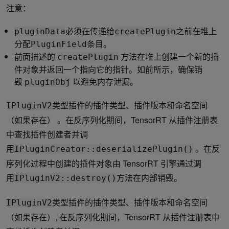
注意：
必须在传递给
之前在堆上
pluginData
createPlugin
分配
条目。
PluginField
前面描述的
方法在堆上创建一个新的插
createPlugin
件对象并返回一个指向它的指针。如前所示，确保销
毁
以避免内存泄漏。
pluginObj
类型插件的插件类型、插件版本和命名空间
IPluginV2
（如果存在） 。在反序列化期间，TensorRT 从插件注册表
中查找插件创建者并调
用
。在反
IPluginCreator::deserializePlugin()
序列化过程中创建的插件对象由 TensorRT 引擎通过调
用
方法在内部销毁。
IPluginV2::destroy()
类型插件的插件类型、插件版本和命名空间
IPluginV2
（如果存在）, 在反序列化期间，TensorRT 从插件注册表中