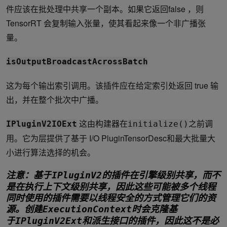
件应该在批处理中共享一个副本。如果它返回false ，则
TensorRT 会复制输入张量，使其看起来像一个非广播张
量。
isOutputBroadcastAcrossBatch
这为每个输出索引调用。该插件应在给定索引处返回 true 输
出，并在整个批次中广播。
这由构建器在
之前调
IPluginV2IOExt
initialize()
用。它为层提供了基于 I/O PluginTensorDesc和最大批量大
小进行算法选择的机会。
注意：基于
的插件在引擎级别共享，而不
IPluginV2
是在执行上下文级别共享，因此这些可能被多个线程
同时使用的插件需要以线程安全的方式管理它们的资
源。创建
时会克隆基
ExecutionContext
于
和派生接口的插件，因此这不是必
IPluginV2Ext