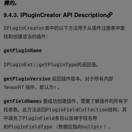
需的。
9.4.3. IPluginCreator API Description
类中的以下方法用于从插件注册表中查
IPluginCreator
找和创建适当的插件：
getPluginName
的返回值。
IPluginExt::getPluginType
返回插件版本。对于所有内部
getPluginVersion
TensorRT 插件，默认为1 。
要成功创建插件，需要了解插件的所有字
getFieldNames
段参数。此方法返回
结构，其
PluginFieldCollection
中填充了
条目以反映字段名称
PluginField
和
（数据应指向
）。
PluginFieldType
nullptr