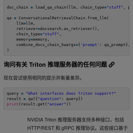
doc_chain 
=
load_qa_chain(llm, chain_type
=
"stuff"
, pr
qa 
=
ConversationalRetrievalChain.from_llm(
llm
=
llm,
retriever
=
docsearch.as_retriever(),
chain_type
=
"stuff"
,
memory
=
memory,
combine_docs_chain_kwargs
=
{
'prompt'
: qa_prompt},
)
询问有关 Triton 推理服务器的任何问题
现在尝试使用相同的提示并衡量差异。
query 
=
"What interfaces does Triton support?"
result 
=
qa({
"question"
: query})
print
(result.get(
"answer"
))
NVIDIA Triton 推理服务器支持多种接口，包括
HTTP/REST 和 gRPC 推理协议。这些接口基于