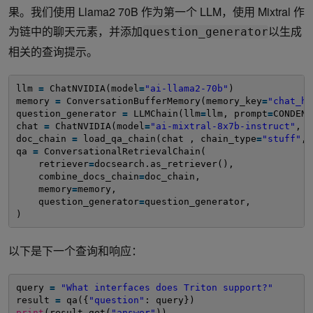
果。我们使用 Llama2 70B 作为第一个 LLM，使用 Mixtral 作
为链中的聊天元素，并添加
以生成
question_generator
相关的查询提示。
llm 
=
ChatNVIDIA(model
=
"ai-llama2-70b"
)
memory 
=
ConversationBufferMemory(memory_key
=
"chat_hi
question_generator 
=
LLMChain(llm
=
llm, prompt
=
CONDENS
chat 
=
ChatNVIDIA(model
=
"ai-mixtral-8x7b-instruct"
, t
doc_chain 
=
load_qa_chain(chat , chain_type
=
"stuff"
, 
qa 
=
ConversationalRetrievalChain(
retriever
=
docsearch.as_retriever(),
combine_docs_chain
=
doc_chain,
memory
=
memory,
question_generator
=
question_generator,
)
以下是下一个查询和响应：
query 
=
"What interfaces does Triton support?"
result 
=
qa({
"question"
: query})
print
(result.get(
"answer"
))