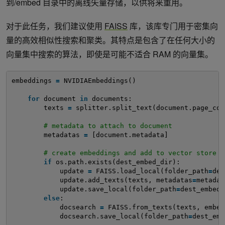
到/embed 目录中的离线矢量存储，以供将来重用。
对于此任务，我们建议使用
FAISS
库，该库专门用于密集向
量的高效相似性搜索和聚类。其特点是包含了在任何大小的
向量集中搜索的算法，即使是可能不适合 RAM 的向量集。
embeddings 
=
NVIDIAEmbeddings()
for
document 
in
documents:
texts 
=
splitter.split_text(document.page_con
# metadata to attach to document
metadatas 
=
[document.metadata]
# create embeddings and add to vector store
if
os.path.exists(dest_embed_dir):
update 
=
FAISS.load_local(folder_path
=
des
update.add_texts(texts, metadatas
=
metadat
update.save_local(folder_path
=
dest_embed_
else
:
docsearch 
=
FAISS.from_texts(texts, embed
docsearch.save_local(folder_path
=
dest_emb