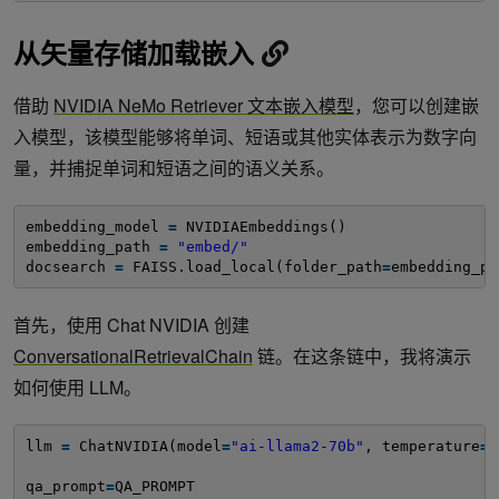
从矢量存储加载嵌入
借助
NVIDIA NeMo Retriever 文本嵌入模型
，您可以创建嵌
入模型，该模型能够将单词、短语或其他实体表示为数字向
量，并捕捉单词和短语之间的语义关系。
embedding_model 
=
NVIDIAEmbeddings()
embedding_path 
=
"embed/"
docsearch 
=
FAISS.load_local(folder_path
=
embedding_pa
首先，使用 Chat NVIDIA 创建
ConversationalRetrievalChain
链。在这条链中，我将演示
如何使用 LLM。
llm 
=
ChatNVIDIA(model
=
"ai-llama2-70b"
, temperature
=
0
qa_prompt
=
QA_PROMPT