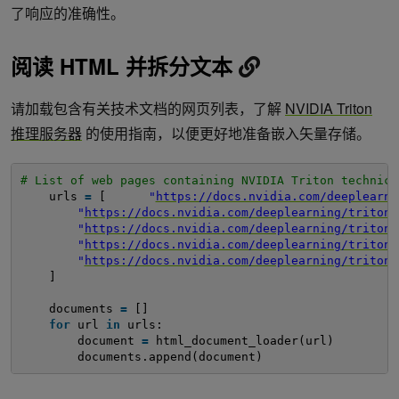
了响应的准确性。
阅读 HTML 并拆分文本
请加载包含有关技术文档的网页列表，了解
NVIDIA Triton
推理服务器
的使用指南，以便更好地准备嵌入矢量存储。
# List of web pages containing NVIDIA Triton technica
urls 
=
[      
"
https://docs.nvidia.com/deeplearni
"
https://docs.nvidia.com/deeplearning/triton-
"
https://docs.nvidia.com/deeplearning/triton-
"
https://docs.nvidia.com/deeplearning/triton-
"
https://docs.nvidia.com/deeplearning/triton-
]
documents 
=
[]
for
url 
in
urls:
document 
=
html_document_loader(url)
documents.append(document)