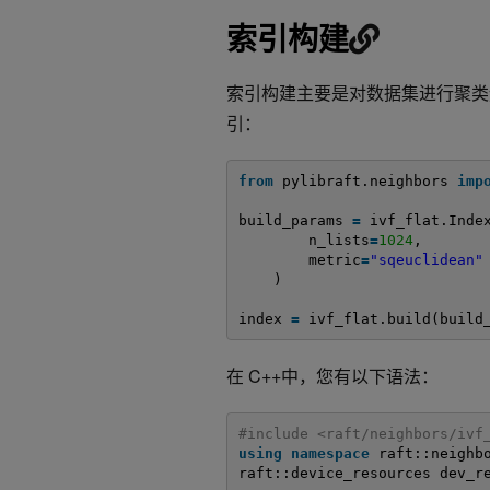
索引构建
索引构建主要是对数据集进行聚类运算。
引：
from
pylibraft.neighbors 
imp
build_params 
=
ivf_flat.Inde
n_lists
=
1024
,
metric
=
"sqeuclidean"
)
index 
=
ivf_flat.build(build
在 C++中，您有以下语法：
#include <raft/neighbors/ivf
using
namespace
raft::neighb
raft::device_resources dev_r