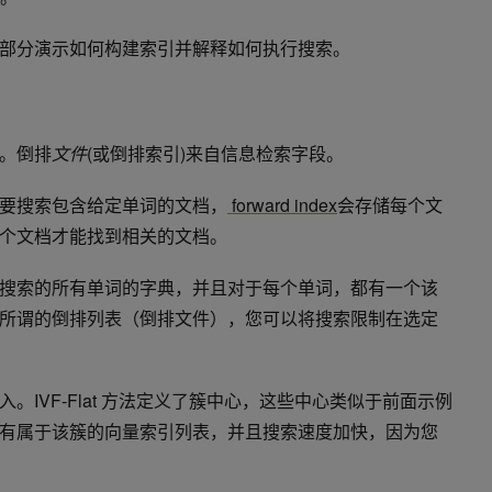
部分演示如何构建索引并解释如何执行搜索。
。
倒排
文件
(或
倒排
索引)来自信息检索字段。
要搜索包含给定单词的文档，
forward index
会存储每个文
个文档才能找到相关的文档。
搜索的所有单词的字典，并且对于每个单词，都有一个该
所谓的
倒排
列表（
倒排
文件），您可以将搜索限制在选定
VF-Flat 方法定义了
簇
中心，这些中心类似于前面示例
有属于该
簇
的向量索引列表，并且搜索速度加快，因为您