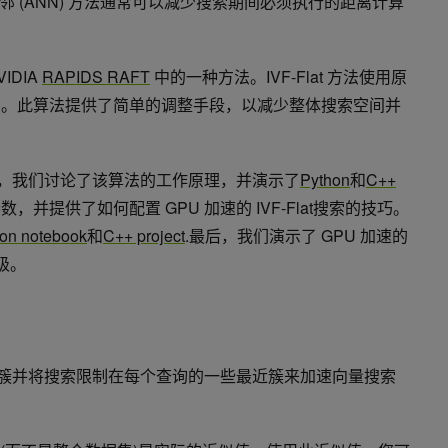
邻
(ANN) 方法通常可以减少搜索期间必须执行的距离计算
IDIA
RAPIDS RAFT
中的一种方法。
IVF-Flat 方法使用原
)
。此算法提供了简单的调整手段，以减少整体搜索空间并
lat，我们讨论了该算法的工作原理，并演示了
Python
和
C++
数，并提供了如何配置 GPU 加速的
IVF-Flat搜索的技巧
。
on notebook
和
C++ project
.最后，我们演示了 GPU 加速的
级。
簇
并将搜索限制在每个查询的一些最近
簇
来加速向量搜索