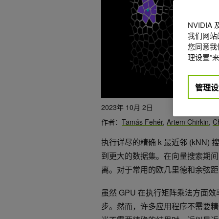
NVIDI
我们网站
您同意我们
理设置”来
管理设
2023年 10月 2日
作者：
Tamás Fehér
,
Artem Chirkin
,
C
执行详尽的精确 k 最近邻 (kNN)
到更大的数据集。在向量搜索期间
离。对于常用的欧几里德和余弦距
虽然 GPU 在执行矩阵乘法方
步。然而，许多应用程序不需要精