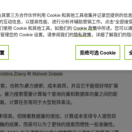
A 及其第三方合作伙伴利用 Cookie 和其他工具收集并记录您提供的
的互动信息，以提高性能、进行分析并辅助营销工作。点击“全部接受
使用 Cookie 和其他工具，如我们的
Cookie 政策
中所述。您可以通
管理您的 Cookie 设置。请参阅我们的
隐私政策
，详细了解我们的隐
置
拒绝可选 Cookie
点赞
0
hristina Zhang
和
Mahesh Doijade
 搜索，也称为
暴力搜索
，成本高昂，并且它不能很好地扩展
，暴力搜索需要计算每个查询向量和数据库向量之间的距
离，计算任务等同于大型矩阵乘法。
面效率很高，但随着数据量的增加，计算成本变得令人望而却
确的结果，而是可以为了更快的搜索而牺牲一些准确性。