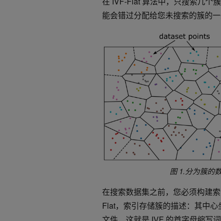
在 IVF-Flat 算法中，只搜索几个
簇
能会错过分配给您未搜索的
簇
的一
图 1.分为
簇
的数
在搜索数据集之前，您必须构建索引
Flat，索引存储
簇
的描述：其中心
文件，这就是 IVF 的首字母缩写