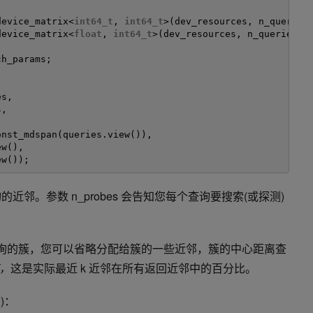
device_matrix<
int64_t
, 
int64_t
>(dev_resources, n_queries
device_matrix<
float
, 
int64_t
>(dev_resources, n_queries, 
ch_params;
es,
s,
onst_mdspan(queries.view()),
ew(),
ew());
询的近邻。参数
n_probes
会告知您每个查询要搜索(或探测)
询的
簇
，您可以省略分配给
簇
的一些近邻，
簇
的中心距离查
，
这是实际最近 k 近邻在所有返回近邻中的百分比。
)：