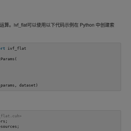
ivf_flat可以使用以下代码示例在 Python 中创建索
ort
ivf_flat
xParams(
_params, dataset)
_flat.cuh> 
ors;
esources;