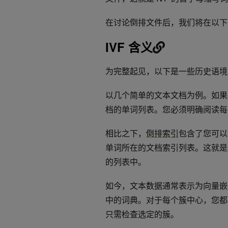
在讨论
倒排
文件后，我们将在以下
IVF 含义
为完整起见，以下是一些历史语境
以几个简单的文本文档为例。如果
档的单词列表。您必须明确阅读每
相比之下，
倒排索引
包含了您可以
单词所在的文档索引列表。这就是
的列表中。
如今，文本数据通常表示为向量嵌入。I
中的词典。对于每个
簇
中心，您都
只需检查选定的
簇
。