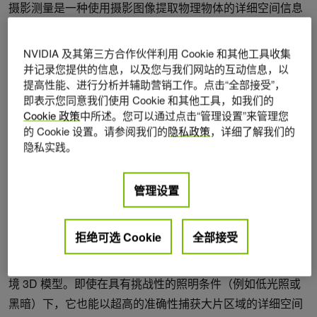
摄影测量是一种使用摄影图像提取物理物体的详细空间信息
的技术，包括物体在空间中的距离、尺寸、形状和确切位
置。通过从多个视角分析角度、重叠和视角，摄影测量可以
NVIDIA 及其第三方合作伙伴利用 Cookie 和其他工具收集
创建点云，然后将点云转换为高度精细的 3D 模型。
并记录您提供的信息，以及您与我们网站的互动信息，以
提高性能、进行分析并辅助营销工作。点击“全部接受”，
这种方法易于使用且经济高效，尤其是与激光雷达（Lidar）
即表示您同意我们使用 Cookie 和其他工具，如我们的
Cookie 政策
中所述。您可以通过点击“管理设置”来管理您
相比，因为它只需要基本的摄影设备。然而，摄影测量的准
的 Cookie 设置。请参阅我们的
隐私政策
，详细了解我们的
确性在很大程度上取决于所捕获图像的质量和数量，并且可
隐私实践。
能难以处理某些表面，例如反射或透明表面，从而导致结果
的可靠性降低。
管理设置
激光雷达
拒绝可选 Cookie
全部接受
激光雷达（光线检测和测距）技术使用激光脉冲来测量距
离，并通过计算光线从表面反射所需的时间来创建精确的环
境 3D 模型。即使在具有挑战性的照明条件（例如低光照或
黑暗）下，它也能以超高的准确性捕获大片区域的详细空间