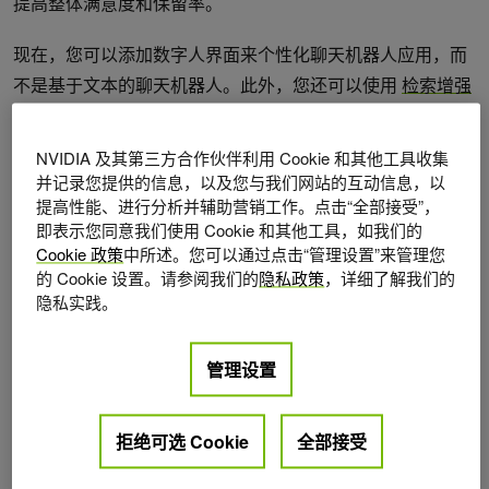
提高整体满意度和保留率。
现在，您可以添加数字人界面来个性化聊天机器人应用，而
不是基于文本的聊天机器人。此外，您还可以使用
检索增强
生成技术 (RAG)
实现流畅的人机交互。本文将介绍如何使用
NVIDIA NIM Agent 蓝图
实现这一目标，该蓝图将
NVIDIA
NVIDIA 及其第三方合作伙伴利用 Cookie 和其他工具收集
NIM 微服务
与参考代码和文档相结合。
并记录您提供的信息，以及您与我们网站的互动信息，以
提高性能、进行分析并辅助营销工作。点击“全部接受”，
NVIDIA NIM
Agent Blueprints
是企业可用于构建和操作自定
即表示您同意我们使用 Cookie 和其他工具，如我们的
Cookie 政策
中所述。您可以通过点击“管理设置”来管理您
义 AI 应用的参考工作流。NVIDIA NIM 是一套易于使用的微
的 Cookie 设置。请参阅我们的
隐私政策
，详细了解我们的
服务，旨在加速生成式 AI 在云、数据中心和工作站中的部
隐私实践。
署。
管理设置
为客户服务设计类似人类的聊天机器人
拒绝可选 Cookie
全部接受
在设计客户服务工具时，重要的是要考虑最终用户及其与应