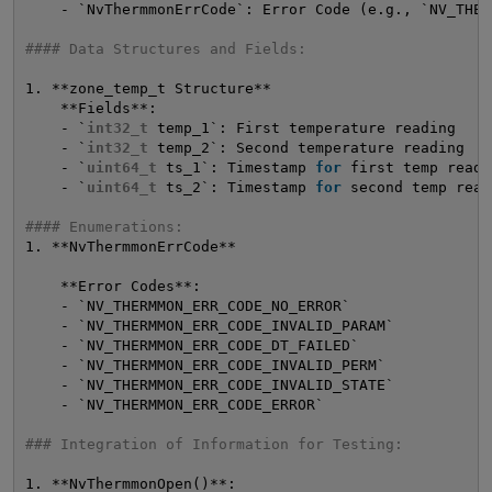
- `NvThermmonErrCode`: Error Code (e.g., `NV_THER
#### Data Structures and Fields:
1. **zone_temp_t Structure**
**Fields**:
- `
int32_t
temp_1`: First temperature reading
- `
int32_t
temp_2`: Second temperature reading
- `
uint64_t
ts_1`: Timestamp 
for
first temp readi
- `
uint64_t
ts_2`: Timestamp 
for
second temp read
#### Enumerations:
1. **NvThermmonErrCode**
**Error Codes**:
- `NV_THERMMON_ERR_CODE_NO_ERROR`
- `NV_THERMMON_ERR_CODE_INVALID_PARAM`
- `NV_THERMMON_ERR_CODE_DT_FAILED`
- `NV_THERMMON_ERR_CODE_INVALID_PERM`
- `NV_THERMMON_ERR_CODE_INVALID_STATE`
- `NV_THERMMON_ERR_CODE_ERROR`
### Integration of Information for Testing:
1. **NvThermmonOpen()**: