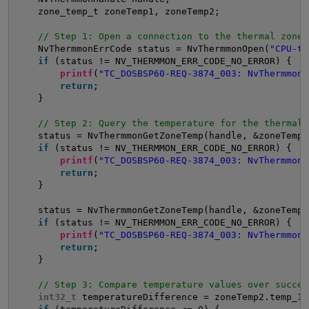
zone_temp_t zoneTemp1, zoneTemp2;
// Step 1: Open a connection to the thermal zone 
NvThermmonErrCode status = NvThermmonOpen(
"CPU-th
if
(status != NV_THERMMON_ERR_CODE_NO_ERROR) {
printf
(
"TC_DOSBSP60-REQ-3874_003: NvThermmonO
return
;
}
// Step 2: Query the temperature for the thermal 
status = NvThermmonGetZoneTemp(handle, &zoneTemp1
if
(status != NV_THERMMON_ERR_CODE_NO_ERROR) {
printf
(
"TC_DOSBSP60-REQ-3874_003: NvThermmonG
return
;
}
status = NvThermmonGetZoneTemp(handle, &zoneTemp2
if
(status != NV_THERMMON_ERR_CODE_NO_ERROR) {
printf
(
"TC_DOSBSP60-REQ-3874_003: NvThermmonG
return
;
}
// Step 3: Compare temperature values over succes
int32_t
temperatureDifference = zoneTemp2.temp_1 