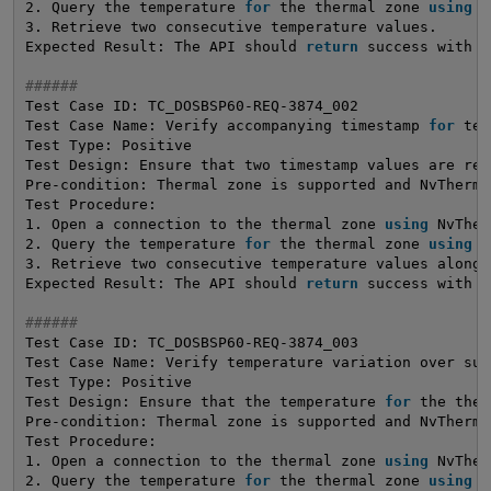
2. Query the temperature 
for
the thermal zone 
using
N
3. Retrieve two consecutive temperature values.
Expected Result: The API should 
return
success with t
######
Test Case ID: TC_DOSBSP60-REQ-3874_002
Test Case Name: Verify accompanying timestamp 
for
tem
Test Type: Positive
Test Design: Ensure that two timestamp values are ret
Pre-condition: Thermal zone is supported and NvThermm
Test Procedure:
1. Open a connection to the thermal zone 
using
NvTher
2. Query the temperature 
for
the thermal zone 
using
N
3. Retrieve two consecutive temperature values along 
Expected Result: The API should 
return
success with t
######
Test Case ID: TC_DOSBSP60-REQ-3874_003
Test Case Name: Verify temperature variation over suc
Test Type: Positive
Test Design: Ensure that the temperature 
for
the ther
Pre-condition: Thermal zone is supported and NvThermm
Test Procedure:
1. Open a connection to the thermal zone 
using
NvTher
2. Query the temperature 
for
the thermal zone 
using
N