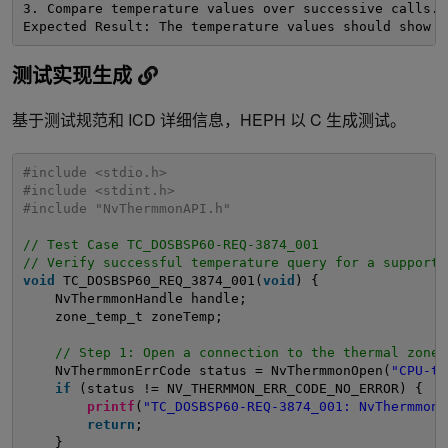
3. Compare temperature values over successive calls.
Expected Result: The temperature values should show a
测试实现生成
基于测试规范和 ICD 详细信息，HEPH 以 C 生成测试。
#include <stdio.h>
#include <stdint.h>
#include "NvThermmonAPI.h"
// Test Case TC_DOSBSP60-REQ-3874_001
// Verify successful temperature query for a supporte
void
TC_DOSBSP60_REQ_3874_001(
void
) {
NvThermmonHandle handle;
zone_temp_t zoneTemp;
// Step 1: Open a connection to the thermal zone 
NvThermmonErrCode status = NvThermmonOpen(
"CPU-th
if
(status != NV_THERMMON_ERR_CODE_NO_ERROR) {
printf
(
"TC_DOSBSP60-REQ-3874_001: NvThermmonO
return
;
}