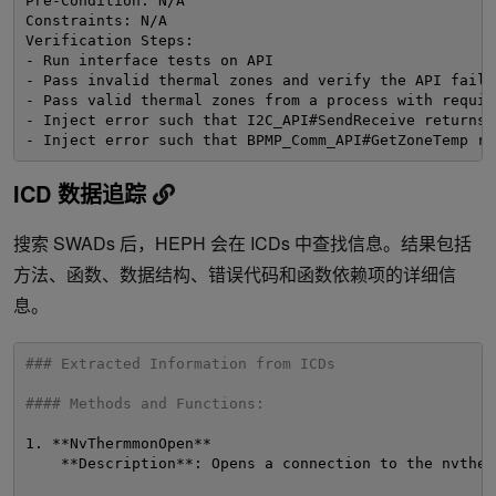
Pre-Condition: N/A
Constraints: N/A
Verification Steps:
- Run interface tests on API
- Pass invalid thermal zones and verify the API fails
- Pass valid thermal zones from a process with requir
- Inject error such that I2C_API#SendReceive returns 
- Inject error such that BPMP_Comm_API#GetZoneTemp re
ICD 数据追踪
搜索 SWADs 后，HEPH 会在 ICDs 中查找信息。结果包括
方法、函数、数据结构、错误代码和函数依赖项的详细信
息。
### Extracted Information from ICDs
#### Methods and Functions:
1. **NvThermmonOpen**
**Description**: Opens a connection to the nvther