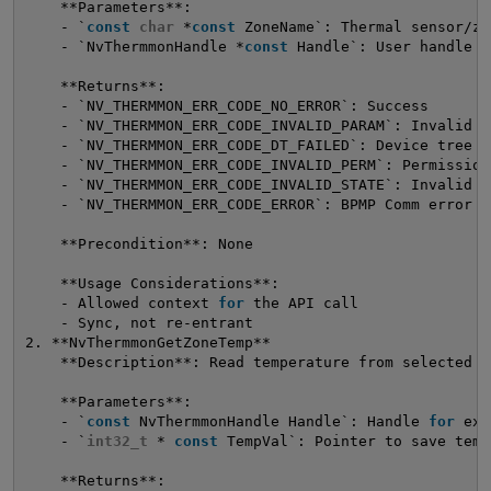
**Parameters**:
- `
const
char
*
const
ZoneName`: Thermal sensor/zo
- `NvThermmonHandle *
const
Handle`: User handle 
f
**Returns**:
- `NV_THERMMON_ERR_CODE_NO_ERROR`: Success
- `NV_THERMMON_ERR_CODE_INVALID_PARAM`: Invalid p
- `NV_THERMMON_ERR_CODE_DT_FAILED`: Device tree f
- `NV_THERMMON_ERR_CODE_INVALID_PERM`: Permission
- `NV_THERMMON_ERR_CODE_INVALID_STATE`: Invalid 
s
- `NV_THERMMON_ERR_CODE_ERROR`: BPMP Comm error
**Precondition**: None
**Usage Considerations**:
- Allowed context 
for
the API call
- Sync, not re-entrant
2. **NvThermmonGetZoneTemp**
**Description**: Read temperature from selected t
**Parameters**:
- `
const
NvThermmonHandle Handle`: Handle 
for
exe
- `
int32_t
* 
const
TempVal`: Pointer to save temp
**Returns**: