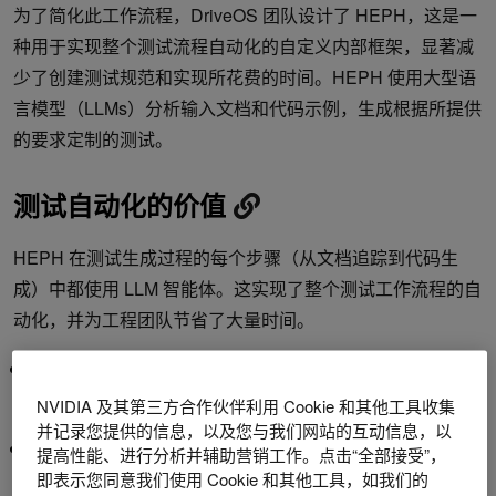
为了简化此工作流程，DriveOS 团队设计了 HEPH，这是一
种用于实现整个测试流程自动化的自定义内部框架，显著减
少了创建测试规范和实现所花费的时间。HEPH 使用大型语
言模型（LLMs）分析输入文档和代码示例，生成根据所提供
的要求定制的测试。
测试自动化的价值
HEPH 在测试生成过程的每个步骤（从文档追踪到代码生
成）中都使用 LLM 智能体。这实现了整个测试工作流程的自
动化，并为工程团队节省了大量时间。
节省时间：
HEPH 显著加快了测试创建过程。在 NVIDIA
多个试点团队的试验中，团队报告节省了多达 10 周的开
NVIDIA 及其第三方合作伙伴利用 Cookie 和其他工具收集
发时间。
并记录您提供的信息，以及您与我们网站的互动信息，以
上下文感知测试生成：
HEPH 使用项目文档和接口规范生
提高性能、进行分析并辅助营销工作。点击“全部接受”，
成测试规范和实现。每个测试都经过编译、执行和验证，
即表示您同意我们使用 Cookie 和其他工具，如我们的