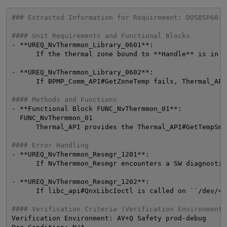
### Extracted Information for Requirement: DOSBSP60-R
#### Unit Requirements and Functional Blocks
- **UREQ_NvThermmon_Library_0601**:
If the thermal zone bound to **Handle** is in t
- **UREQ_NvThermmon_Library_0602**:
If BPMP_Comm_API#GetZoneTemp fails, Thermal_API
#### Methods and Functions
- **Functional Block FUNC_NvThermmon_01**:
FUNC_NvThermmon_01
Thermal_API provides the Thermal_API#GetTempSmT
#### Error Handling
- **UREQ_NvThermmon_Resmgr_1201**:
If NvThermmon_Resmgr encounters a SW diagnostic
- **UREQ_NvThermmon_Resmgr_1202**:
If libc_api#QnxLibcIoctl is called on ``/dev/<Z
#### Verification Criteria (Verification Environment:
Verification Environment: AV+Q Safety prod-debug