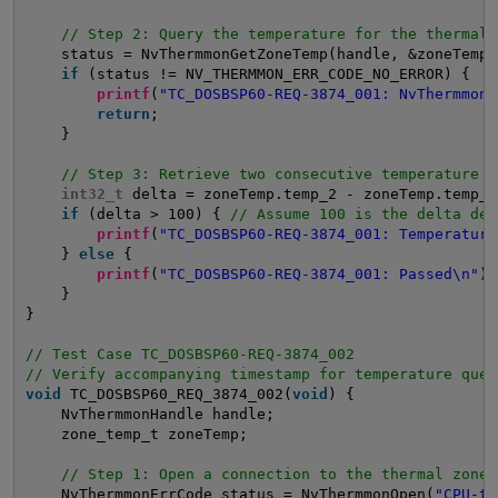
// Step 2: Query the temperature for the thermal 
status = NvThermmonGetZoneTemp(handle, &zoneTemp)
if
(status != NV_THERMMON_ERR_CODE_NO_ERROR) {
printf
(
"TC_DOSBSP60-REQ-3874_001: NvThermmonG
return
;
}
// Step 3: Retrieve two consecutive temperature v
int32_t
delta = zoneTemp.temp_2 - zoneTemp.temp_1
if
(delta > 100) { 
// Assume 100 is the delta det
printf
(
"TC_DOSBSP60-REQ-3874_001: Temperature
} 
else
{
printf
(
"TC_DOSBSP60-REQ-3874_001: Passed\n"
);
}
}
// Test Case TC_DOSBSP60-REQ-3874_002
// Verify accompanying timestamp for temperature quer
void
TC_DOSBSP60_REQ_3874_002(
void
) {
NvThermmonHandle handle;
zone_temp_t zoneTemp;
// Step 1: Open a connection to the thermal zone 
NvThermmonErrCode status = NvThermmonOpen(
"CPU-th