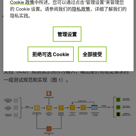
以确保正确性。测试覆盖率数据会反馈回模型，以进一步
Cookie 政策
中所述。您可以通过点击“管理设置”来管理您
优化测试生成。
的 Cookie 设置。请参阅我们的
隐私政策
，详细了解我们的
隐私实践。
多格式支持和模块化：HEPH 支持各种输入格式，包括
PDF、RST、RSTI 和 HTML，并与内部工具如
Confluence 和 JIRA 集成。
管理设置
HEPH 的工作原理是什么？
拒绝可选 Cookie
全部接受
HEPH 接受软件需求、软件架构文档（SWAD）、接口控制
文档（ICD）和测试示例作为输入，输出是针对给定需求的
一组测试规范和实现（图 1）。