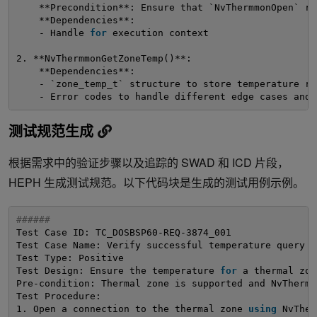
**Precondition**: Ensure that `NvThermmonOpen` re
**Dependencies**:
- Handle 
for
execution context
2. **NvThermmonGetZoneTemp()**:
**Dependencies**:
- `zone_temp_t` structure to store temperature re
- Error codes to handle different edge cases and 
测试规范生成
根据需求中的验证步骤以及追踪的 SWAD 和 ICD 片段，
HEPH 生成测试规范。以下代码块是生成的测试用例示例。
######
Test Case ID: TC_DOSBSP60-REQ-3874_001
Test Case Name: Verify successful temperature query 
f
Test Type: Positive
Test Design: Ensure the temperature 
for
a thermal zon
Pre-condition: Thermal zone is supported and NvThermm
Test Procedure:
1. Open a connection to the thermal zone 
using
NvTher