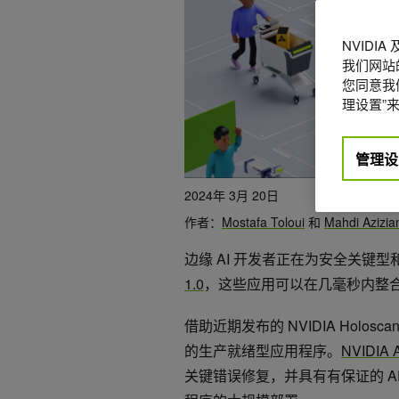
NVIDI
我们网站
您同意我们
理设置”来
管理设
2024年 3月 20日
作者：
Mostafa Toloui
和
Mahdi Azizia
边缘 AI 开发者正在为安全关键型
1.0
，这些应用可以在几毫秒内整
借助近期发布的 NVIDIA Hol
的生产就绪型应用程序。
NVIDIA A
关键错误修复，并具有有保证的 AP