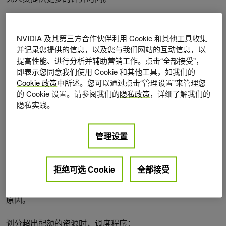
这使得超额公平至关重要。当集群值的很大一部分来源于此
共享池时，需在时间维度上对该池进行公平分配。
NVIDIA 及其第三方合作伙伴利用 Cookie 和其他工具收集
并记录您提供的信息，以及您与我们网站的互动信息，以
提高性能、进行分析并辅助营销工作。点击“全部接受”，
无状态公平共享调度的工作原理是什
即表示您同意我们使用 Cookie 和其他工具，如我们的
么？
Cookie 政策
中所述。您可以通过点击“管理设置”来管理您
的 Cookie 设置。请参阅我们的
隐私政策
，详细了解我们的
隐私实践。
经典的无状态公平共享算法将集群资源划分为两个阶段。首
先，分配适当的配额，即每个队列有权获得的有保证资源。
这一分配始终优先进行，且不受历史使用情况的影响。基于
管理设置
时间的公平分享不会改变这一行为。
拒绝可选 Cookie
全部接受
满足应得的配额后，任何剩余容量将构成 Over-Quota 池，
供各队列依据其权重竞争使用。这正是时间点公平性失效的
原因。
划分超出配额的资源时，调度程序：