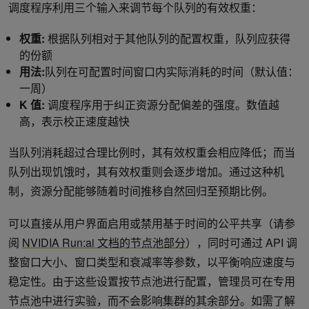
调度程序利用三个输入来调节每个队列的有效权重：
权重:
根据队列相对于其他队列的配置权重，队列应获得
的份额
用法:
队列在可配置时间窗口内实际消耗的时间（默认值：
一周）
K 值:
调度程序用于纠正资源分配偏差的强度。数值越
高，表示校正速度越快
当队列消耗超过合理比例时，其有效权重会相应降低；而当
队列出现饥饿时，其有效权重则会逐步增加。通过这种机
制，资源分配能够随着时间推移自然回归至预期比例。
可以直接从用户界面启用或禁用基于时间的公平共享（请参
阅
NVIDIA Run:ai 文档的节点池部分
），同时可通过 API 调
整窗口大小、窗口类型和衰减率等参数，以平衡响应速度与
稳定性。由于这些设置按节点池进行配置，管理员可在专用
节点池中进行实验，而不会影响集群的其余部分。如需了解