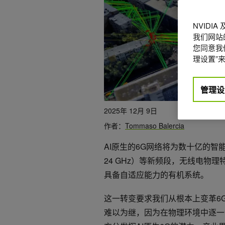
NVIDI
我们网站
您同意我们
理设置”来
管理设
2025年 12月 9日
作者：
Tommaso Balercia
AI原生的6G网络将为数十亿的智
24 GHz）等新频段，无线电物
具备自适应能力的有机系统。
这一转变要求我们从根本上变革6
难以为继，因为在物理环境中逐一