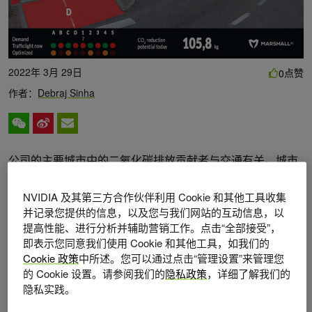
2022年 3月 29日
点赞
0
作者：
Debraj Sinha
公司的主要城市中的二氧化碳排放贡献者与交通有关。城市
规划者总是希望减少碳足迹，设计高效、可持续的基础设
NVIDIA 及其第三方合作伙伴利用 Cookie 和其他工具收集
施。
NVIDIA Metropolis
合作伙伴
MarshallAI
正在帮助城市
并记录您提供的信息，以及您与我们网站的互动信息，以
改善交通管理，减少二氧化碳排放
视觉 AI 应用的排放。
2
提高性能、进行分析并辅助营销工作。点击“全部接受”，
即表示您同意我们使用 Cookie 和其他工具，如我们的
MARSalai 的计算机视觉和人工智能解决方案通过使交通管
Cookie 政策
中所述。您可以通过点击“管理设置”来管理您
理更有效，帮助城市更接近碳中和。他们将基于深度学习的
的 Cookie 设置。请参阅我们的
隐私政策
，详细了解我们的
隐私实践。
人工智能应用于视频传感器，以了解道路使用情况，并通知
和优化交通规划。当一个城市的交通灯管理系统能够适应实