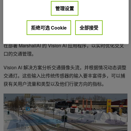
时情况并优化交通流时，其效率的提高可以减少导致排放的
管理设置
活动，例如车辆频繁怠速。
拒绝可选 Cookie
全部接受
作为芬兰发展最快的大都会地区之一，万塔市面临着快速、
安全地在老化和受限的基础设施上运送人口的挑战。该市正
在部署 MarshallAI 的 Vision AI 应用程序，以实时优化交叉
口的交通管理。
Vision AI 解决方案分析交通摄像头流，并根据情况动态调整
交通灯。这些输入比传统传感器的输入要丰富得多，可以捕
获有关用户流量和类型以及他们行驶方向的指标。