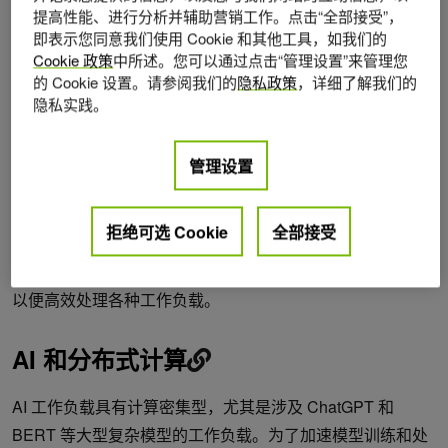
特点是依赖于加速计算。
提高性能、进行分析并辅助营销工作。点击“全部接受”，
即表示您同意我们使用 Cookie 和其他工具，如我们的
AI 工厂旨在处理大规模的工作流程，并开发
大语言模型
Cookie 政策
中所述。您可以通过点击“管理设置”来管理您
的 Cookie 设置。请参阅我们的
隐私政策
，详细了解我们的
(LLM) 和其他基础 AI 模型。这些模型是构建更先进 AI 系统
隐私实践。
的基础模组。为了实现跨数千个 GPU 的无缝扩展和资源高
效利用，强大的高性能网络势在必行。
管理设置
AI 云扩展了传统云基础设施的功能，以支持大规模
生成式人
工智能
应用程序。生成式 AI 超越了传统的 AI 系统，它基于
拒绝可选 Cookie
全部接受
其训练的数据创建新的内容，例如图像、文本和音频。管理
拥有数千名用户的 AI 云需要高级管理工具和网络基础设施，
以便高效处理各种工作负载。
AI 和分布式计算
AI 工作负载具有计算密集型，尤其是涉及 ChatGPT 和
BERT 等大型复杂模型的工作负载。为了加速模型训练和处