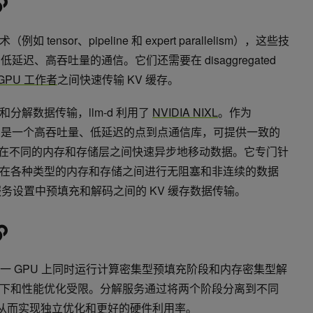
nsor、pipeline 和 expert parallelism），这些技
node、低延迟、高吞吐量的通信。它们还需要在 disaggregated
GPU 工作者
之间快速传输 KV 缓存。
分解数据传输，llm-d 利用了
NVIDIA NIXL
。作为
，NIXL 是一个高吞吐量、低延迟的点到点通信库，可提供一致的
语义在不同的内存和存储层之间快速异步地移动数据。它专门针
在各种类型的内存和存储之间进行无阻塞和非连续的数据
加速解服务设置中预填充和解码之间的 KV 缓存数据传输。
一 GPU 上同时运行计算密集型预填充阶段和内存密集型解
下和性能优化受限。分解服务通过将两个阶段分离到不同
，从而实现独立优化和更好的硬件利用率。