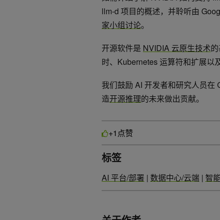
llm-d 项目的概述，并聆听由 Google
家小组讨论
。
开源软件是
NVIDIA 云原生技术
的
时、Kubernetes 运算符和扩展
我们鼓励 AI 开发者和研究人员在 Git
造
开源
推理
的未来做出贡献。
点赞
+1
标签
AI 平台/部署
|
数据中心/云端
|
智能
关于作者