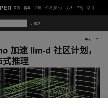
PER
首页
博客
论坛
论坛 (英文)
文档
下载
培训
amo 加速 llm-d 社区计划，
布式推理