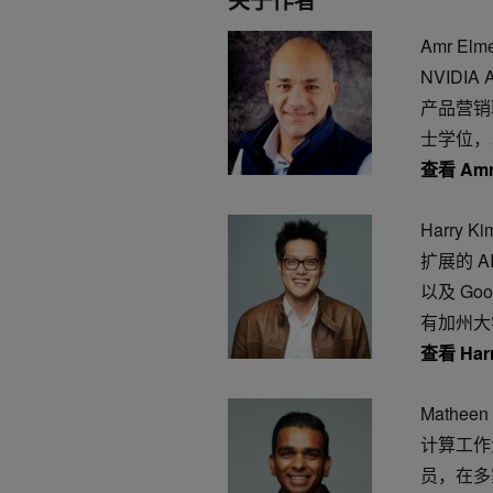
Amr E
NVIDI
产品营销
士学位，
查看 Amr
Harry 
扩展的 AI
以及 G
有加州大
查看 Har
Mathe
计算工作负
员，在多家公