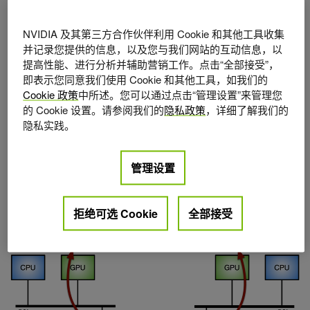
收数据包）。它可以通过 GPUDirect RDMA 技术实现，该
技术使用 PCI Express 总线接口的标准功能，在 NVIDIA
NVIDIA 及其第三方合作伙伴利用 Cookie 和其他工具收集
并记录您提供的信息，以及您与我们网站的互动信息，以
GPU 和第三方对等设备（如网卡）之间实现直接数据路径。
提高性能、进行分析并辅助营销工作。点击“全部接受”，
即表示您同意我们使用 Cookie 和其他工具，如我们的
GPUDirect RDMA 依赖于 NVIDIA GPU 在 PCI Express 基
Cookie 政策
中所述。您可以通过点击“管理设置”来管理您
址寄存器（ BAR ）区域上公开部分设备内存的能力。有关
的 Cookie 设置。请参阅我们的
隐私政策
，详细了解我们的
更多信息，请参阅 CUDA 工具包文档中的
使用 GPUDirect-
隐私实践。
RDMA 开发 Linux 内核模块
。
在现代服务器平台上对
GPUDirect-RDMA 进行基准测试
文章对使用不同系统拓扑
管理设置
的标准 IB 谓词执行网络操作（发送和接收）时的 GPUDirect
RDMA 带宽和延迟进行了更深入的分析。
拒绝可选 Cookie
全部接受