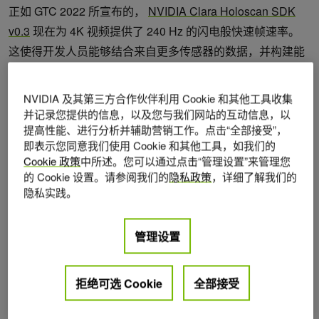
正如 GTC 2022 所宣布的，
NVIDIA Clara Holoscan SDK
v0.3
现在为 4K 视频提供了 240 Hz 的闪电般快速帧速率。
这使得开发人员能够结合来自更多传感器的数据，并构建能
够提供手术指导的 AI 应用程序。随着通过高速以太网连接的
传感器实现更快的数据传输，开发人员有了更多的工具来构
NVIDIA 及其第三方合作伙伴利用 Cookie 和其他工具收集
建加速的 AI 管道。
并记录您提供的信息，以及您与我们网站的互动信息，以
提高性能、进行分析并辅助营销工作。点击“全部接受”，
即表示您同意我们使用 Cookie 和其他工具，如我们的
前端传感器的实时人工智能处理
Cookie 政策
中所述。您可以通过点击“管理设置”来管理您
的 Cookie 设置。请参阅我们的
隐私政策
，详细了解我们的
NVIDIA Clara Holoscan 通过 ConnectX SmartNIC 和
隐私实践。
NVIDIA Rivermax SDK 实现高速传感器输入， GPUDirect
RDMA 绕过 CPU 。这允许传感器将数据高速以太网输出到
管理设置
AI 计算系统。结果是边缘 AI 的性能无与伦比。
传统的 GStreamer 和基于 OpenGL 的内窥镜管道在 1080p
拒绝可选 Cookie
全部接受
60 Hz 的流上具有 220 ms 的端到端延迟，而使用 Clara