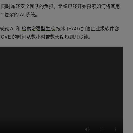
善漏洞防御，同时减轻安全团队的负担。组织已经开始探索如何将其用
复杂的 AI 系统。
成式 AI 和
检索增强型生成
技术 (RAG) 加速企业级软件容
CVE 的时间从数小时或数天缩短到几秒钟。