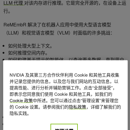
LLM 代理
对该内存进行推理。它是完全开源的，在设备上运
行。
ReMEmbR 解决了在机器人应用中使用大型语言模型
（LLM）和视觉语言模型（VLM）时面临的许多挑战：
如何处理大型上下文。
如何推理空间内存。
如何构建基于提示的智能体，以查询更多数据，直到用户
的问题得到解答？
NVIDIA 及其第三方合作伙伴利用 Cookie 和其他工具收集
为了更进一步，我们还构建了一个在真正的机器人上使用
并记录您提供的信息，以及您与我们网站的互动信息，以
提高性能、进行分析并辅助营销工作。点击“全部接受”，
ReMEmbR 的示例。我们使用 Nova Carter 和
NVIDIA Isaac
即表示您同意我们使用 Cookie 和其他工具，如我们的
ROS
完成了这一步，并分享了我们的代码和步骤。有关更多
Cookie 政策
中所述。您可以通过点击“管理设置”来管理您
信息，请参阅以下资源：
的 Cookie 设置。请参阅我们的
隐私政策
，详细了解我们的
隐私实践。
ReMEmbR
网站
/NVIDIA-AI-IOT/记住
GitHub 库