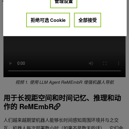
管理设置
ReMEmbR：为机器人导航构建长距时空记忆并进行推理
论文
拒绝可选 Cookie
全部接受
视频 1. 使用 LLM Agent ReMEmbR 增强机器人导航
用于长视距空间和时间记忆、推理和动
作的 ReMEmbR
人们越来越期望机器人能够长时间感知周围环境并与之交
互。机器人每次部署数小时（如果不是数天的话），它们会