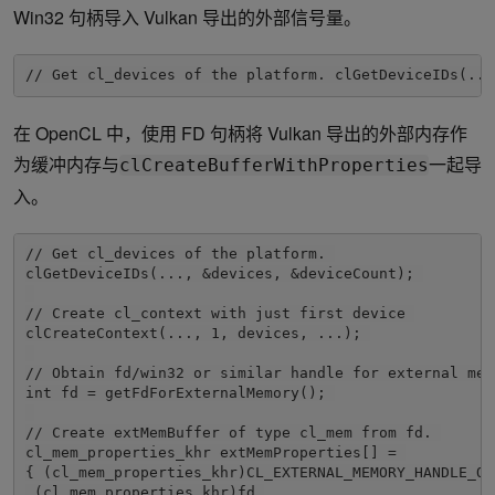
Win32 句柄导入 Vulkan 导出的外部信号量。
// Get cl_devices of the platform. clGetDeviceIDs(...
在 OpenCL 中，使用 FD 句柄将 Vulkan 导出的外部内存作
为缓冲内存与
一起导
clCreateBufferWithProperties
入。
// Get cl_devices of the platform. 
clGetDeviceIDs(..., &devices, &deviceCount); 
// Create cl_context with just first device 
clCreateContext(..., 1, devices, ...); 
// Obtain fd/win32 or similar handle for external mem
int fd = getFdForExternalMemory(); 
// Create extMemBuffer of type cl_mem from fd. 
cl_mem_properties_khr extMemProperties[] = 
{ (cl_mem_properties_khr)CL_EXTERNAL_MEMORY_HANDLE_OP
 (cl_mem_properties_khr)fd,