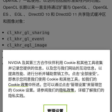
OpenGL ）一起使用，以访问包括图形渲染在内的功能。
OpenCL 长期以来一直支持通过扩展与 OpenGL 、 OpenGL
ES 、 EGL 、 Direct3D 10 和 Direct3D 11 共享隐式缓冲区
和图像对象：
cl_khr_gl_sharing
cl_khr_gl_event
cl_khr_egl_image
cl_khr_egl_event
cl_khr_d3d10_sharing
NVIDIA 及其第三方合作伙伴利用 Cookie 和其他工具收集
cl_khr_d3d11_sharing
并记录您提供的信息，以及您与我们网站的互动信息，以
提高性能、进行分析并辅助营销工作。点击“全部接受”，
新一代 GPU API （如 Vulkan ）使用对外部内存的显式引用
即表示您同意我们使用 Cookie 和其他工具，如我们的
以及信号量来协调对共享资源的访问。到目前为止，还没有
Cookie 政策
中所述。您可以通过点击“管理设置”来管理您
OpenCL 扩展来支持外部内存和信号量与这类新的 API 共
的 Cookie 设置。请参阅我们的
隐私政策
，详细了解我们的
隐私实践。
享。
OpenCL 和 Vulkan 之间的互操作在移动和桌面平台上都有
管理设置