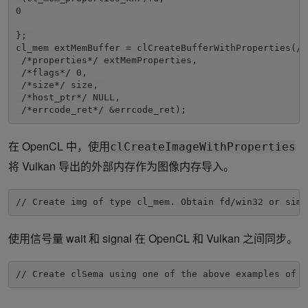
}; 
cl_mem extMemBuffer = clCreateBufferWithProperties(/*
 /*properties*/ extMemProperties, 
 /*flags*/ 0, 
 /*size*/ size, 
 /*host_ptr*/ NULL, 
 /*errcode_ret*/ &errcode_ret);
在 OpenCL 中，使用
clCreateImageWithProperties
将 Vulkan 导出的外部内存作为图像内存导入。
// Create img of type cl_mem. Obtain fd/win32 or simi
使用信号量 wait 和 signal 在 OpenCL 和 Vulkan 之间同步。
// Create clSema using one of the above examples of e