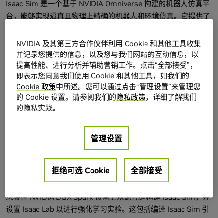
Isaac Sim 是一个基于 NVIDIA Omniverse 构建的机器人仿真平
台，能够实现逼真且物理上精确的机器人和环境仿真。它提供了
一套全面的机器人开发工具包，包括物理仿真、传感器仿真和可
视化功能。Isaac Lab 是一个基于 Isaac Sim 构建的强化学习框
NVIDIA 及其第三方合作伙伴利用 Cookie 和其他工具收集
架，专为训练和部署机器人应用的强化学习策略而设计。
并记录您提供的信息，以及您与我们网站的互动信息，以
提高性能、进行分析并辅助营销工作。点击“全部接受”，
即表示您同意我们使用 Cookie 和其他工具，如我们的
Isaac Sim 利用 GPU 加速的物理仿真技术，实现快速、逼真的
Cookie 政策
中所述。您可以通过点击“管理设置”来管理您
机器人仿真，其运行速度甚至超过实时速度。Isaac Lab 在此基
的 Cookie 设置。请参阅我们的
隐私政策
，详细了解我们
础上，提供预构建的强化学习环境、训练脚本和评估工具，用于
的隐私实践。
执行常见的机器人任务，例如运动、操作和导航。它们共同构成
了一个端到端的解决方案，使用户能够在部署到真实硬件之前，
完全在仿真环境中开发、训练和测试机器人应用程序。
管理设置
拒绝可选 Cookie
全部接受
您将完成
您将在 NVIDIA DGX Spark 设备上从源代码构建 Isaac Sim，并
设置 Isaac Lab 以进行强化学习实验。这包括编译 Isaac Sim 引