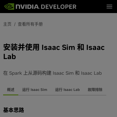
Tog
首页
主题
主页
查看所有手册
博客
平台与工具
论坛
行业
立即加入
论坛 (英文)
资源
文档
下载
安装并使用 Isaac Sim 和 Isaac
培训
Lab
在 Spark 上从源码构建 Isaac Sim 和 Isaac Lab
概述
运行 Isaac Sim
运行 Isaac Lab
故障排除
基本思路