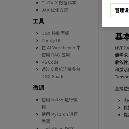
CUDA-X 数据科学
概
JAX 优化方案
管理设
工具
DGX 控制面板
基
Comfy UI
在 AI Workbench 中
NVFP
使用 RAG 应用
储需求
VS Code
收敛性。
通过交换机连接多台
和激活
DGX Spark
Ten
微调
直接益
使用 NeMo 进行微
内
调
保
使用 PyTorch 进行
提
微调
Unsloth on DGX