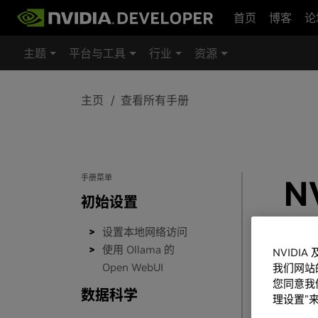
首页
博客
论
主题
平台与工具
行业
资源
主页
查看所有手册
手册菜单
N
初始设置
设置本地网络访问
将模型
使用 Ollama 的
NVIDI
Open WebUI
我们网站
您同意我们
数据科学
理设置”来