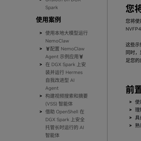
您
Spark
使用案例
您将使用 
NVFP
使用本地大模型运行
NemoClaw
这些示
🦞配置 NemoClaw
同时，
Agent 示例应用🦞
足您的
在 DGX Spark 上安
装并运行 Hermes
自我改进型 AI
前
Agent
构建视频搜索和摘要
使
(VSS) 智能体
理
借助 OpenShell 在
具
DGX Spark 上安全
熟
托管长时运行的 AI
智能体