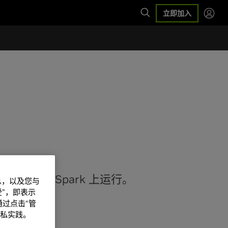
立即加入
imizer 在 Spark 上运行。
信息，以及您与
”，即表示
过点击“管
私实践。