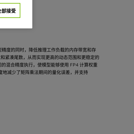
全部接受
，旨在保持模型精度的同时，降低推理工作负载的内存带宽和存
享指数和紧凑尾数，从而实现更高的动态范围和更稳定的
和 FP4 之间的混合精度执行，使模型能够使用 FP4 计算权重
限度地减少了矩阵乘法期间的量化误差，并支持