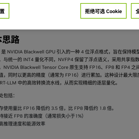
述
操作指令
故障排除
置
拒绝可选 Cookie
本思路
4 是 NVIDIA Blackwell GPU 引入的一种 4 位浮点格式
。与统一的 INT4 量化不同，NVFP4 保留了浮点语义，采用共
NVIDIA Blackwell Tensor Core 原生支持 FP16、FP8 
值，同时以更高的精度（通常为 FP16）进行累加。这种设计最大
sorRT-LLM 中的高效转换流水线，从而实现精细的逐层量化。
处包括：
存使用量比 FP16 降低约 3.5 倍，比 FP8 降低约 1.8 倍。
持接近 FP8 的准确度（通常损失小于1%）
高推理速度和能源效率