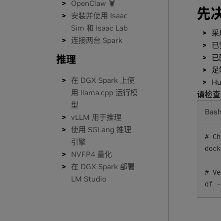
OpenClaw 🦞
先
安装并使用 Isaac
Sim 和 Isaac Lab
采用
连接两台 Spark
已
已配
推理
足
在 DGX Spark 上使
H
用 llama.cpp 运行模
请检查
型
Bas
vLLM 用于推理
使用 SGLang 推理
# Ch
引擎
dock
NVFP4 量化
在 DGX Spark 部署
# Ve
LM Studio
df -