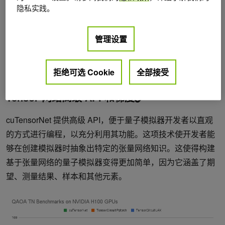
cuQuantum 23.10 有哪些新功能？
隐私实践。
cuQuantum 23.10 对
NVIDIA cuTensorNet
和
NVIDIA
管理设置
cuStateVec
进行了更新。新功能包括对 NVIDIA Grace
Hopper 系统的支持。欲了解更多信息，请参阅
cuQuantum
拒绝可选 Cookie
全部接受
23.10 版本说明
。
Tensor 网络高级 API 和梯度
cuTensorNet 提供高级 API，便于量子模拟器开发者以直观
的方式进行编程，以充分利用其功能。这项技术使开发者能
够在创建模拟器时抽象出特定的张量网络知识。这使得构建
基于张量网络的量子模拟器变得更加简单，因为它涵盖了期
望、测量结果、样本和其他元素。