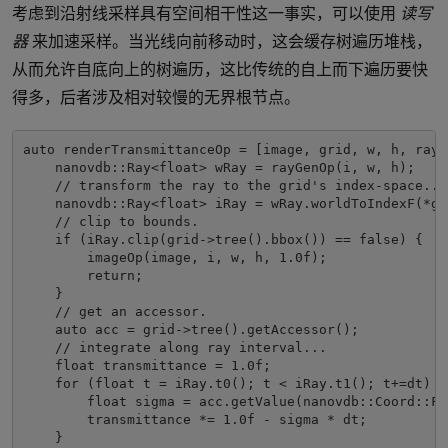
考虑到沿射线采样具有空间相干性这一事实，可以使用
读写
器
来加速采样。当光线向前移动时，这会缓存树遍历堆栈，
从而允许自底向上的树遍历，这比传统的自上而下遍历要快
得多，后者涉及相对较慢的无界根节点。
auto
 renderTransmittanceOp 
=
[
image
,
 grid
,
 w
,
 h
,
 rayG
    nanovdb
::
Ray
<float>
 wRay 
=
 rayGenOp
(
i
,
 w
,
 h
);
// transform the ray to the grid's index-space...
    nanovdb
::
Ray
<float>
 iRay 
=
 wRay
.
worldToIndexF
(*
gr
// clip to bounds.
if
(
iRay
.
clip
(
grid
->
tree
().
bbox
())
==
false
)
{
        imageOp
(
image
,
 i
,
 w
,
 h
,
1.0f
);
return
;
}
// get an accessor.
auto
 acc 
=
 grid
->
tree
().
getAccessor
();
// integrate along ray interval...
float
 transmittance 
=
1.0f
;
for
(
float
 t 
=
 iRay
.
t0
();
 t 
<
 iRay
.
t1
();
 t
+=
dt
)
{
float
 sigma 
=
 acc
.
getValue
(
nanovdb
::
Coord
::
Fl
        transmittance 
*=
1.0f
-
 sigma 
*
 dt
;
}