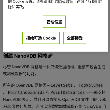
的 Cookie 设置。请参阅我们的
隐私政策
，详细了解我们的
隐私实践。
图 1 。 OpenVDB 和 NanoVDB 数据结构的图示。
管理设置
NanoVDB 采用了 VDB 树结构的压缩、线性化、只读表示
（图 1 ），这使得它适合于树层次结构的快速传输和快速、
无指针遍历。为了提高效率，数据流经过调整，可以在
拒绝可选 Cookie
全部接受
GPUs 和 CPU 上使用。
创建 NanoVDB 网格
尽管 NanoVDB 网格是一种只读数据结构，但该库包含生成
或加载数据的功能。
所有的 OpenVDB 网格类 –
、
LevelSets
FogVolumes
、
和
——都支持
PointIndexGrids
PointDataGrids
NanoVDB 表示，并且可以直接从 OpenVDB 文件（即
. vdb
系统
文件）加载。还可以将数据加载或保存到 NanoVDB 自