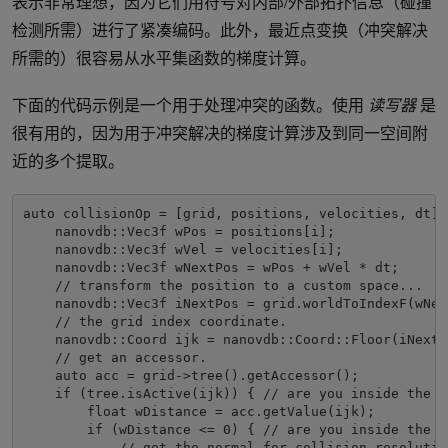
表示非常理想，因为它们用符号对内部/外部拓扑信息（碰撞
检测所需）进行了紧凑编码。此外，最近点变换（冲突解决
所需的）很容易从水平集函数的梯度计算。
下面的代码示例是一个用于处理冲突的函数。使用
读写器
是
很有用的，因为用于冲突解决的梯度计算涉及到同一空间附
近的多个提取。
auto
 collisionOp 
=
[
grid
,
 positions
,
 velocities
,
 dt
]
 
    nanovdb
::
Vec3f
 wPos 
=
 positions
[
i
];
    nanovdb
::
Vec3f
 wVel 
=
 velocities
[
i
];
    nanovdb
::
Vec3f
 wNextPos 
=
 wPos 
+
 wVel 
*
 dt
;
// transform the position to a custom space...
    nanovdb
::
Vec3f
 iNextPos 
=
 grid
.
worldToIndexF
(
wNex
// the grid index coordinate.
    nanovdb
::
Coord
 ijk 
=
 nanovdb
::
Coord
::
Floor
(
iNextP
// get an accessor.
auto
 acc 
=
 grid
->
tree
().
getAccessor
();
if
(
tree
.
isActive
(
ijk
))
{
// are you inside the n
float
 wDistance 
=
 acc
.
getValue
(
ijk
);
if
(
wDistance 
<=
0
)
{
// are you inside the l
// get the normal for collision resolutio