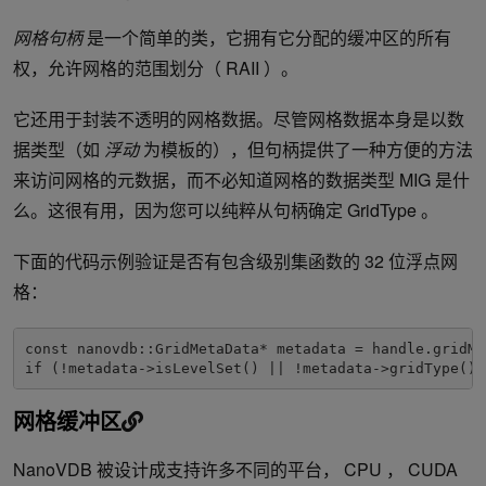
网格句柄
是一个简单的类，它拥有它分配的缓冲区的所有
权，允许网格的范围划分（ RAII ）。
它还用于封装不透明的网格数据。尽管网格数据本身是以数
据类型（如
浮动
为模板的），但句柄提供了一种方便的方法
来访问网格的元数据，而不必知道网格的数据类型 MIG 是什
么。这很有用，因为您可以纯粹从句柄确定 GridType 。
下面的代码示例验证是否有包含级别集函数的 32 位浮点网
格：
const nanovdb::GridMetaData* metadata = handle.gridMet
if (!metadata->isLevelSet() || !metadata->gridType() 
网格缓冲区
NanoVDB 被设计成支持许多不同的平台， CPU ， CUDA