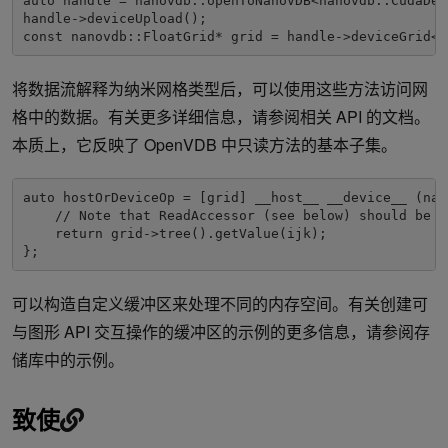
auto
 handle 
=
 nanovdb
::
openToNanoVDB
<
nanovdb
::
CudaDev
handle
->
deviceUpload
();
const
 nanovdb
::
FloatGrid
*
 grid 
=
 handle
->
deviceGrid
<f
将数据流解释为纳米网格类型后，可以使用这些方法访问网
格中的数据。有关更多详细信息，请参阅相关 API 的文档。
本质上，它反映了 OpenVDB 中只读方法的基本子集。
auto
 hostOrDeviceOp 
=
[
grid
]
 __host__ __device__ 
(
nan
// Note that ReadAccessor (see below) should be u
return
 grid
->
tree
().
getValue
(
ijk
);
};
可以构造自定义缓冲区来处理不同的内存空间。有关创建可
与图形 API 交互操作的缓冲区的示例的更多信息，请参阅存
储库中的示例。
致使