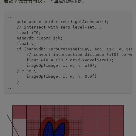
层数字微分分析仪
。下面是代码示例：
...
auto
 acc 
=
 grid
->
tree
().
getAccessor
();
// intersect with zero level-set...
float
 iT0
;
    nanovdb
::
Coord
 ijk
;
float
 v
;
if
(
nanovdb
::
ZeroCrossing
(
iRay
,
 acc
,
 ijk
,
 v
,
 iT0
)
// convert intersection distance (iT0) to wor
float
 wT0 
=
 iT0 
*
 grid
->
voxelSize
();
        imageOp
(
image
,
 i
,
 w
,
 h
,
 wT0
);
}
else
{
        imageOp
(
image
,
 i
,
 w
,
 h
,
0.0f
);
}
...