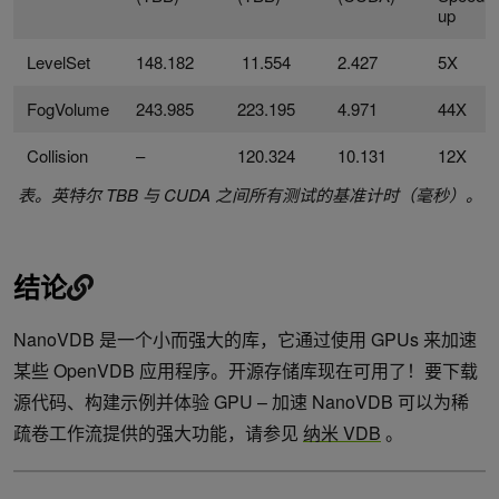
up
LevelSet
148.182
11.554
2.427
5X
FogVolume
243.985
223.195
4.971
44X
Collision
–
120.324
10.131
12X
表。英特尔 TBB 与 CUDA 之间所有测试的基准计时（毫秒）。
结论
NanoVDB 是一个小而强大的库，它通过使用 GPUs 来加速
某些 OpenVDB 应用程序。开源存储库现在可用了！要下载
源代码、构建示例并体验 GPU – 加速 NanoVDB 可以为稀
疏卷工作流提供的强大功能，请参见
纳米 VDB
。