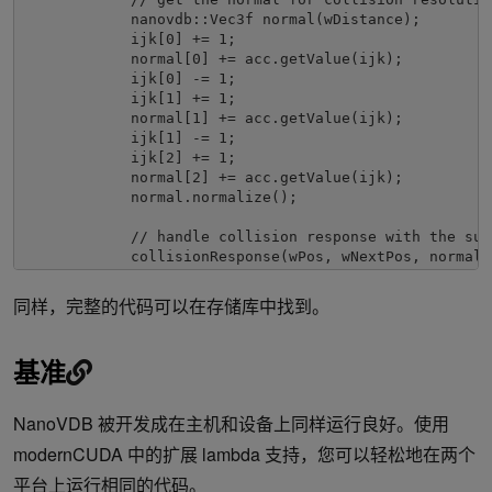
            nanovdb
::
Vec3f
 normal
(
wDistance
);
            ijk
[
0
]
+=
1
;
            normal
[
0
]
+=
 acc
.
getValue
(
ijk
);
            ijk
[
0
]
-=
1
;
            ijk
[
1
]
+=
1
;
            normal
[
1
]
+=
 acc
.
getValue
(
ijk
);
            ijk
[
1
]
-=
1
;
            ijk
[
2
]
+=
1
;
            normal
[
2
]
+=
 acc
.
getValue
(
ijk
);
            normal
.
normalize
();
// handle collision response with the sur
            collisionResponse
(
wPos
,
 wNextPos
,
 normal
,
}
}
同样，完整的代码可以在存储库中找到。
    positions
[
i
]
=
 wNextPos
;
    velocities
[
i
]
=
 wNextVel
;
};
基准
NanoVDB 被开发成在主机和设备上同样运行良好。使用
modernCUDA 中的扩展 lambda 支持，您可以轻松地在两个
平台上运行相同的代码。