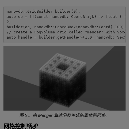
nanovdb::GridBuilder builder(0);

auto op = [](const nanovdb::Coord& ijk) -> float { re
};

builder(op, nanovdb::CoordBBox(nanovdb::Coord(-100), 
// create a FogVolume grid called "menger" with voxel-
auto handle = builder.getHandle<>(1.0, nanovdb::Vec3d
图 2 。由 Menger 海绵函数生成的雾体积网格。
网格控制柄