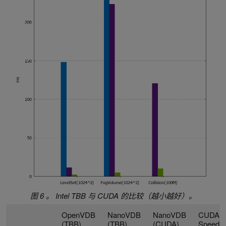
图 6 。 Intel TBB 与 CUDA 的比较（越小越好）。
OpenVDB
NanoVDB
NanoVDB
CUDA
(TBB)
(TBB)
(CUDA)
Speed-