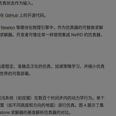
的仿真状态作为输入。
们在
GitHub
上的开源代码。
到
Newton
等模块化物理引擎中，作为仿真器的可替换求解
解器。开发者可像往常一样使用集成 NeRD 的仿真器，
现高度稳定、准确且泛化的仿真，加速策略学习，并缩小仿真
世界的可靠部署。
测混沌系统（如双摆）在数百个时间步内的动力学行为。单个
配置（如不同高度和方向的地面）进行仿真。图 4 展示了集
herstone 求解器的基准解析仿真器的对比。