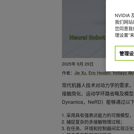
NVIDI
我们网站
您同意我们
理设置”来
管理设
2025年 9月 29日
作者：
Jie Xu
,
Eric Heiden
,
Iretiayo Ak
现代机器人技术对动力学的需求，
接触简化、运动学环路省略及模型不可
Dynamics，NeRD）能够通过
采用具有强表达能力的可微模型，
捕捉复杂的多接触物理过程；
在任务、环境和控制器间实现泛化