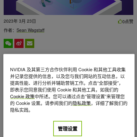
2023年 3月 23日
点赞
0
作者：
Sean Wagstaff
Project Mellon 是一个轻量级的 Python 软件包，能够利用语
音人工智能的重量级力量 (
NVIDIA Riva
) 和大型语言模型（
NVIDIA 及其第三方合作伙伴利用 Cookie 和其他工具收集
并记录您提供的信息，以及您与我们网站的互动信息，以
LLM ） (
NVIDIA NeMo 服务
) 以简化沉浸式环境中的用户交
提高性能、进行分析并辅助营销工作。点击“全部接受”，
互。 NVIDIA 在
环境影响评估 GTC 2023
开发人员可以开始
即表示您同意我们使用 Cookie 和其他工具，如我们的
测试 Project Mellon ，探索创建由自然语言语音命令控制的
Cookie 政策
中所述。您可以通过点击“管理设置”来管理您
免提扩展现实（ XR ）体验。
的 Cookie 设置。请参阅我们的
隐私政策
，详细了解我们的
隐私实践。
正如 J · R · R ·托尔金（ J.R.R.Tolkien ）的《守护杜林之
门》（ Doors of Durin ）（“说朋友的话，然后进入”）所提
管理设置
醒的那样，文字可以移山倒海。梅隆计划背后的基本理念