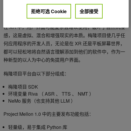
是，可以以一种实用的方式利用语音人工智能和 LLM 的力量
拒绝可选 Cookie
全部接受
来打开大门，并在虚拟世界中做更多的事情
在 XR 中，用户界面可能复杂且难以使用，破坏了自然沉浸
感，这是虚拟、混合和增强现实的本质。梅隆项目使几乎任
何应用程序的开发人员，无论是在 XR 还是平板屏幕世界，
都可以轻松地将自然语言理解添加到他们的软件中，作为一
种新型的以人为中心的免提用户界面。
梅隆项目平台由以下部分组成：
梅隆项目 SDK
环境变量 Riva （ ASR 、 TTS 、 NMT ）
NeMo 服务（也支持其他 LLM ）
Project Mellon 1.0 中的主要发布功能包括：
轻量级，易于集成 Python 库