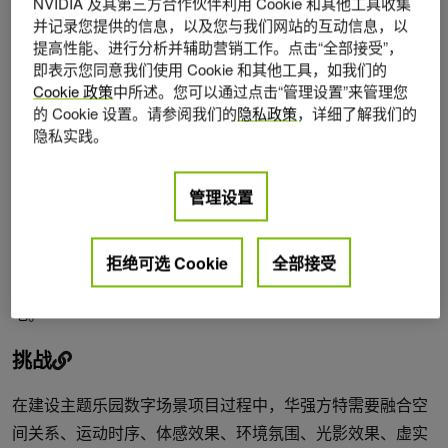
NVIDIA 及其第三方合作伙伴利用 Cookie 和其他工具收集
场景，借助设计曲线数据或历史曲线数据，可以对运行效果
并记录您提供的信息，以及您与我们网站的互动信息，以
进行验证或评估。NVIDIA Omniverse 与 RTX 的强大能力能
提高性能、进行分析并辅助营销工作。点击“全部接受”，
帮助企业打造数字孪生，创建项目模拟。这种“数字先行”的
即表示您同意我们使用 Cookie 和其他工具，如我们的
模式能够帮助企业在实际投产前优化布局，尽力避免可能导
Cookie 政策
中所述。您可以通过点击“管理设置”来管理您
的 Cookie 设置。请参阅我们的
隐私政策
，详细了解我们的
致成本增加的问题。
隐私实践。
华强方特文化科技集团（下称“华强方特”）是知名的文化科
技企业，专注于文化、旅游、娱乐产业，从主题乐园创意设
管理设置
计、研究开发、内容制作，到施工建设、市场运营等均有所
涉猎。华强方特借助 NVIDIA Omniverse 与 RTX GPU 以真
实游乐体验环境为背景构建数字孪生场景，建立多专业协同
拒绝可选 Cookie
全部接受
开发平台，加速游乐体验的项目动态场景构建、渲染和落
地。
挑战
在建设主题乐园数字场景项目过程中，华强方特需要融合空
间关系、运动时序、体感效果、环境氛围、光影效果、虚实