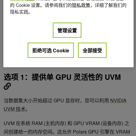
本文将探讨 Polars GPU 引擎中克服此限制的两个选项。借
的 Cookie 设置。请参阅我们的
隐私政策
，详细了解我们的
助这些策略，您可以处理大于可用 VRAM 的数据，同时仍可
隐私实践。
从 GPU 加速中获益：
管理设置
统一虚拟内存 (UVM)
：一种允许 GPU 溢出到系统 RAM 的技
术。
多 GPU 流式传输执行
：一项用于跨多个 GPU 分配工作负载
拒绝可选 Cookie
全部接受
的实验性功能，非常适合大规模处理数百 GB 到几 TB 的工作
负载。
选项 1：提供单 GPU 灵活性的 UVM
当数据集大小开始超过 GPU 显存时，您可以利用
NVIDIA
UVM 技术
。
UVM 在系统 RAM (主机内存) 和 GPU VRAM (设备内存) 之
间创建统一的内存空间。这允许 Polars GPU 引擎在 VRAM