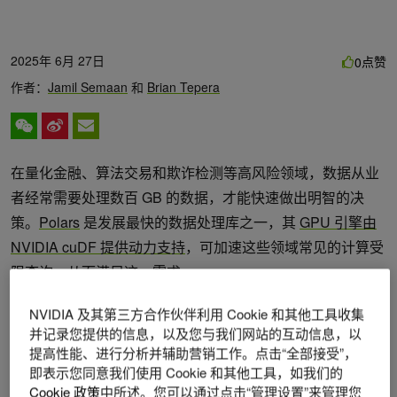
2025年 6月 27日
点赞
0
作者：
Jamil Semaan
和
Brian Tepera
在量化金融、算法交易和欺诈检测等高风险领域，数据从业
者经常需要处理数百 GB 的数据，才能快速做出明智的决
策。
Polars
是发展最快的数据处理库之一，其
GPU 引擎由
NVIDIA cuDF 提供动力支持
，可加速这些领域常见的计算受
限查询，从而满足这一需求。
但是，在使用 GPU 时，一个常见的挑战是 VRAM ( GPU 的
NVIDIA 及其第三方合作伙伴利用 Cookie 和其他工具收集
并记录您提供的信息，以及您与我们网站的互动信息，以
专用内存) 通常小于系统 RAM。在使用 GPU 引擎处理非常
提高性能、进行分析并辅助营销工作。点击“全部接受”，
大的数据集时，这可能会导致问题。
即表示您同意我们使用 Cookie 和其他工具，如我们的
Cookie 政策
中所述。您可以通过点击“管理设置”来管理您