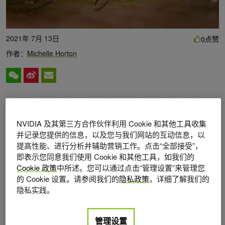
2021年 7月 13日
点赞
0
作者：
Michelle Horton
由于一项新的研究，瞄准携带疾病蚊子的地区变得更容易
了。最近发表在
IEEE 探索
,
上的这项研究利用深度学习，
NVIDIA 及其第三方合作伙伴利用 Cookie 和其他工具收集
从公民科学家拍摄的图像中，以近乎完美的准确度识别老虎
并记录您提供的信息，以及您与我们网站的互动信息，以
蚊子。
提高性能、进行分析并辅助营销工作。点击“全部接受”，
即表示您同意我们使用 Cookie 和其他工具，如我们的
“识别蚊子是最基本的，因为它们传播的疾病仍然是一个重大
Cookie 政策
中所述。您可以通过点击“管理设置”来管理您
的 Cookie 设置。请参阅我们的
隐私政策
，详细了解我们的
的公共卫生问题，”主要作者 Gerezhier Adhane 说。
隐私实践。
这项研究由加泰罗尼亚大学（ UOC ）
计算机科学、多媒体
和电信学院
和
电子健康中心
的场景理解与人工智能研究小
管理设置