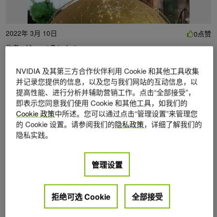
2022年 3月 10日
点赞
0
作者：
Vincent Brisebois
NVIDIA 及其第三方合作伙伴利用 Cookie 和其他工具收集
并记录您提供的信息，以及您与我们网站的互动信息，以
提高性能、进行分析并辅助营销工作。点击“全部接受”，
NVIDIA Omniverse
继续改变
开发者
、研究人员和
创造者
即表示您同意我们使用 Cookie 和其他工具，如我们的
在世界各地的工作流程，还有更多的工作要做。体验
Cookie 政策
中所述。您可以通过点击“管理设置”来管理您
Omniverse 在 3 月 21 日开幕的NVIDIA GTC 上的其他功
的 Cookie 设置。请参阅我们的
隐私政策
，详细了解我们的
能。
隐私实践。
我们将介绍
独家活动
、 sessions 和其他
资源
，以展示开发
管理设置
人员如何使用 Omniverse 为虚拟世界构建下一级应用程序和
工具。有一个课程供任何有兴趣了解该平台的人参加。在会
拒绝可选 Cookie
全部接受
议期间，深入进行技术学习或面对面分组讨论
Omniverse 开
发者日
.或与社区建立联系
Omniverse 用户组
.