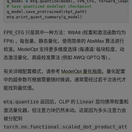
q_model 
=
mtq.quantize(model, FP8_CFG, forward_loop
=
c
# Save quantized modelopt checkpoint
q_model.save_pretrained(ckpt_path)
mtq.print_quant_summary(q_model)
只是其中一种方法：W8A8 (权重和激活函数均为
FP8_CFG
FP8) ，每张量，静态量化，使用简单的 AbsMax 算法进行
校准。ModelOpt 支持更多维度选择 (每通道/ 每块粒度、动
态激活量化、高级校准算法 (例如 AWQ/ GPTQ 等) 。
有关详细配置模式，请参考
ModelOpt 量化指南
。量化配置
中的超参数可根据需要随时微调，通常需经过若干次迭代才
能找到最优值。
返回后，CLIP 的
层均携带权重和
mtq.quantize
Linear
激活量化器，但注意力块仍然未动。这是因为多头注意力会
被分配到
torch.nn.functional.scaled_dot_product_att