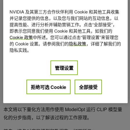
文本对上进行对比学习，来构建图像与文本的共享嵌入空
NVIDIA 及其第三方合作伙伴利用 Cookie 和其他工具收集
间。它能够生成语义对齐的表示，因而成为现代多模态系统
并记录您提供的信息，以及您与我们网站的互动信息，以
的核心组成部分。
提高性能、进行分析并辅助营销工作。点击“全部接受”，
即表示您同意我们使用 Cookie 和其他工具，如我们的
Cookie 政策
中所述。您可以通过点击“管理设置”来管理您
CLIP 文本编码器被广泛用作文本转图像 (例如 Stable
的 Cookie 设置。请参阅我们的
隐私政策
，详细了解我们的
Diffusion) 和文本转视频 (例如 AnimateDiff) 合成的调节模
隐私实践。
块。其视觉编码器可作为多模态 LLM (例如 LLaVA) 和开放
词汇感知模型 (例如 OWL-ViT) 的视觉主干。OpenCLIP 和
管理设置
SigLIP 等后续产品可扩展数据并优化目标，同时保留双编码
器对比范式。
拒绝可选 Cookie
全部接受
量化方法
本文将以下量化方法用作使用 ModelOpt 运行 CLIP 模型量
化的分步指南，以了解该过程的工作原理。