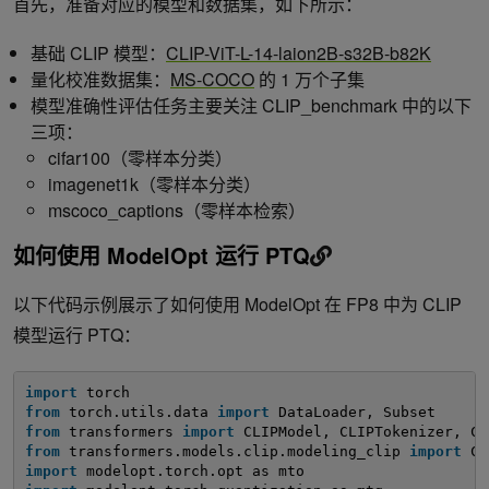
首先，准备对应的模型和数据集，如下所示：
基础 CLIP 模型：
CLIP-ViT-L-14-laion2B-s32B-b82K
量化校准数据集：
MS-COCO
的 1 万个子集
模型准确性评估任务主要关注 CLIP_benchmark 中的以下
三项：
cifar100（零样本分类）
imagenet1k（零样本分类）
mscoco_captions（零样本检索）
如何使用 ModelOpt 运行 PTQ
以下代码示例展示了如何使用 ModelOpt 在 FP8 中为 CLIP
模型运行 PTQ：
import
torch
from
torch.utils.data 
import
DataLoader, Subset
from
transformers 
import
CLIPModel, CLIPTokenizer, CL
from
transformers.models.clip.modeling_clip 
import
CL
import
modelopt.torch.opt as mto