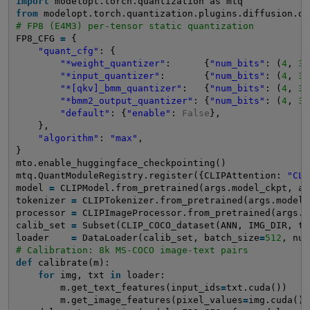
import
modelopt.torch.quantization as mtq
from
modelopt.torch.quantization.plugins.diffusion.di
# FP8 (E4M3) per-tensor static quantization
FP8_CFG 
=
{
"quant_cfg"
: {
"*weight_quantizer"
:      {
"num_bits"
: (
4
, 
3
)
"*input_quantizer"
:       {
"num_bits"
: (
4
, 
3
)
"*[qkv]_bmm_quantizer"
:   {
"num_bits"
: (
4
, 
3
)
"*bmm2_output_quantizer"
: {
"num_bits"
: (
4
, 
3
)
"default"
: {
"enable"
: 
False
},
},
"algorithm"
: 
"max"
,
}
mto.enable_huggingface_checkpointing()
mtq.QuantModuleRegistry.register({CLIPAttention: 
"CLI
model 
=
CLIPModel.from_pretrained(args.model_ckpt, at
tokenizer 
=
CLIPTokenizer.from_pretrained(args.model_
processor 
=
CLIPImageProcessor.from_pretrained(args.m
calib_set 
=
Subset(CLIP_COCO_dataset(ANN, IMG_DIR, to
loader    
=
DataLoader(calib_set, batch_size
=
512
, num
# Calibration: 8k MS-COCO image-text pairs
def
calibrate(m):
for
img, txt 
in
loader:
m.get_text_features(input_ids
=
txt.cuda())
m.get_image_features(pixel_values
=
img.cuda())