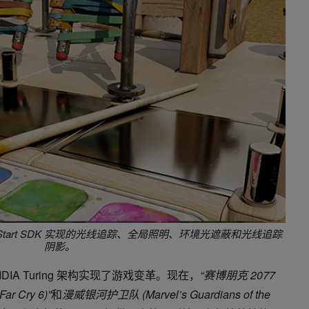
kStart SDK 实现的光线追踪、全局照明、环境光遮蔽和光线追踪
阴影。
DIA Turing 架构实现了游戏变革。现在，
“
赛博朋克
2077
Far Cry 6)”
和
漫威银河护卫队
(Marvel’s Guardians of the