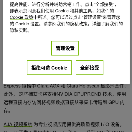
提高性能、进行分析并辅助营销工作。点击“全部接受”，
台，将是
2023 年可用于生产准备部署
。
即表示您同意我们使用 Cookie 和其他工具，如我们的
Cookie 政策
中所述。您可以通过点击“管理设置”来管理您
Clara Holoscan 现在支持九个前端合作伙伴，医疗设备开发
的 Cookie 设置。请参阅我们的
隐私政策
，详细了解我们的
人员可以添加人工智能功能，以增强人类的判读能力，最大
隐私实践。
限度地提高效率，减少错误。
管理设置
为外科视频应用提供低延迟流媒体
拒绝可选 Cookie
全部接受
NVIDIA 已与几家领先的视频采集卡制造商合作，为这些卡
提供软件驱动程序支持，以将其插入到系统中的 PCI
Express 插槽中
Clara AGX 和 Clara
Holoscan
显影剂套件
.
此外，
这些捕获卡将支持NVIDIA GPUPROND
技术，使用
远程直接内存访问将视频数据直接从采集卡传输到 GPU 内
存。
AJA 视频系统
为专业视频应用提供高质量视频 I / O 设备。