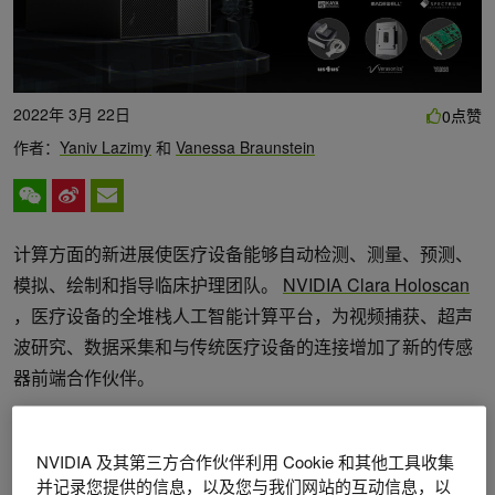
2022年 3月 22日
点赞
0
作者：
Yaniv Lazimy
和
Vanessa Braunstein
计算方面的新进展使医疗设备能够自动检测、测量、预测、
模拟、绘制和指导临床护理团队。
NVIDIA Clara Holoscan
，医疗设备的全堆栈人工智能计算平台，为视频捕获、超声
波研究、数据采集和与传统医疗设备的连接增加了新的传感
器前端合作伙伴。
Clara 全息扫描目前由
开发者套件
和一个
Clara
Holoscan
SDK
用于开发人工智能模型。今天在 GTC 上宣布，
Clara
NVIDIA 及其第三方合作伙伴利用 Cookie 和其他工具收集
并记录您提供的信息，以及您与我们网站的互动信息，以
Holoscan
MGX
，用于构建软件定义的医疗设备的医疗级平