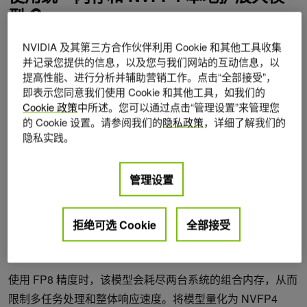
型
NVIDIA 及其第三方合作伙伴利用 Cookie 和其他工具收集
DGX Spark 专为大模型本地化应用而设计，配备 128GB 统
并记录您提供的信息，以及您与我们网站的互动信息，以
一内存，并采用紧凑的桌面形态。两台 DGX Spark 系统互
提高性能、进行分析并辅助营销工作。点击“全部接受”，
连可提供 256GB 的组合内存，支持开发者能够在本地运行
即表示您同意我们使用 Cookie 和其他工具，如我们的
更大的模型。
Cookie 政策
中所述。您可以通过点击“管理设置”来管理您
的 Cookie 设置。请参阅我们的
隐私政策
，详细了解我们的
隐私实践。
系统通过 ConnectX-7 网络连接，提供 200Gbps 带宽，实现
高速、低延迟的多节点工作负载。
管理设置
支持 NVIDIA NVFP4 数据格式，可使新一代模型大幅降低内
存占用，同时提升吞吐量。例如，在相同的双 DGX Spark
拒绝可选 Cookie
全部接受
配置上，使用 NVFP4 精度和推测解码运行 Qwen-235B 模
型，相比 FP8 执行性能最高提升 2.6 倍。
使用 FP8 精度时，该模型会耗尽两台系统的组合内存，从而
限制多任务处理和整体响应速度。将模型量化为 NVFP4