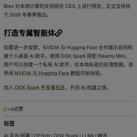
Brev 对本地计算的支持将在 CES 上进行预览，正式支持将
于 2026 年春季推出。
打造专属智能
体
如需进一步探索，NVIDIA 与 Hugging Face 合作展示如何构
建个人桌面 AI 助手。使用 DGX Spark 搭配 Reachy Mini，
用户可以创建一个私有 AI 助手，在本地私密的处理数据。请
参阅
NVIDIA 与 Hugging Face 教程
开始体验。
加入
DGX Spark 开发者社区
，开启
AI 构建
之旅。
点赞
+3
标签
AI 平台/部署
|
CES26
|
DGX Spark
|
LLMs
|
精选