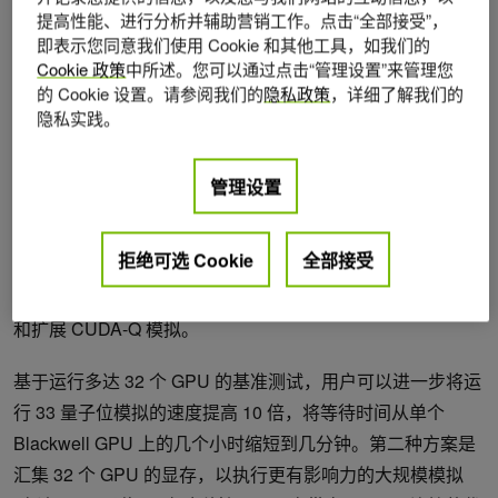
提高性能、进行分析并辅助营销工作。点击“全部接受”，
即表示您同意我们使用 Cookie 和其他工具，如我们的
Cookie 政策
中所述。您可以通过点击“管理设置”来管理您
的 Cookie 设置。请参阅我们的
隐私政策
，详细了解我们的
隐私实践。
图 1。与 196 核 CPU 相比，NVIDIA GH200 和 NVIDIA GB200
管理设置
上 33 量子位 QED-C Hamiltonian 模拟基准测试的 CUDA-Q 状态
向量模拟性能
拒绝可选 Cookie
全部接受
GB200 的最大优势在于 GPU 之间的多对多连接，使
NVIDIA GB200 NVL72 平台能够使用多达 72 个 GPU 加速
和扩展 CUDA-Q 模拟。
基于运行多达 32 个 GPU 的基准测试，用户可以进一步将运
行 33 量子位模拟的速度提高 10 倍，将等待时间从单个
Blackwell GPU 上的几个小时缩短到几分钟。第二种方案是
汇集 32 个 GPU 的显存，以执行更有影响力的大规模模拟