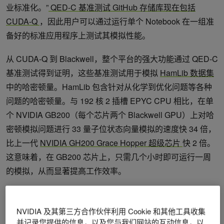
业标准化。”
QED-C 基准测试 GitHub 存储库现在包括
CUDA-Q
，因此用户可以通过运行单个 Notebook 在一组准
备好的标准应用程序上测试其模拟性能。
从 CUDA-Q 到 Blackwell，整个平台的强大功能通过 QED-C
基准测试得到证明，这些基准测试用于模拟
HamLib 数据集
中的哈密顿量。HamLib 包含针对从化学到优化问题等各种
问题的哈密顿量。与 192 核 2 插槽 EPYC CPU 相比，在单
个 NVIDIA GB200（每个芯片两个 Blackwell GPU）上对哈
密顿模拟问题进行 33 量子位状态向量模拟的速度快 34 倍，
比上一代
NVIDIA GH200 Grace Hopper 超级芯片
快 2 倍。
这意味着，在 GB200 芯片上，只需几个小时即可运行一周
的模拟，从而显著提高工作效率。
NVIDIA 及其第三方合作伙伴利用 Cookie 和其他工具收集
并记录您提供的信息，以及您与我们网站的互动信息，以