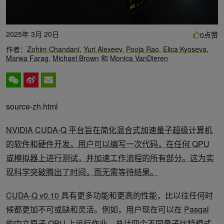
2025年 3月 20日
点赞
0
作者：
Zohim Chandani
,
Yuri Alexeev
,
Pooja Rao
,
Elica Kyoseva
,
Marwa Farag
,
Michael Brown
和
Monica VanDieren
source-zh.html
NVIDIA CUDA-Q 平台旨在简化混合式加速量子超级计算机
的软件和硬件开发。用户可以编写一次代码，在任何 QPU
或模拟器上进行测试，并加速工作流程的所有部分。这为实
现科学突破腾出了时间，而无需等待结果。
CUDA-Q v0.10
具有更多功能和更高的性能，比以往任何时
候都更加不可或缺和灵活。例如，用户现在可以在
Pasqal
的中立原子 QPU
上运行作业，总计四个不同量子比特模式