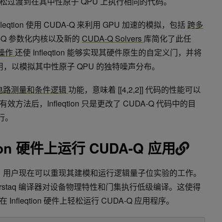
过渡到在其中性原子 QPU 上执行相同的代码。
qtion 使用 CUDA-Q 来利用 GPU 加速的模拟，包括
跨多
A-Q 参数化内核以及新的
CUDA-Q Solvers
库简化了此任
门操作
还使 Infleqtion 能够实现其硬件原生的自定义门，并将
用，以模拟其中性原子 QPU 的独特噪声分布。
中间电路测量和条件逻辑
功能，意味着 [[4,2,2]] 代码的性能可以
法后，Infleqtion 只是更改了 CUDA-Q 代码中的目
行。
qtion 硬件上运行 CUDA-Q 应用
I 密钥权限，用户现在可以重现其建模和运行逻辑量子位实验的工作。
 Superstaq 编译器对设备物理特性和门集执行低级编译。这使得
fleqtion 硬件上轻松运行 CUDA-Q 应用程序。