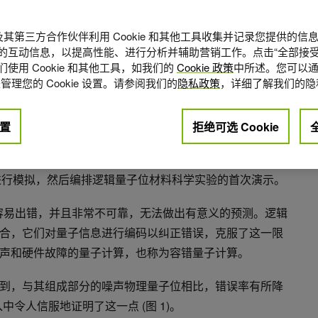
A 及其第三方合作伙伴利用 Cookie 和其他工具收集并记录您提供的
的互动信息，以提高性能、进行分析并辅助营销工作。点击“全部接受
使用 Cookie 和其他工具，如我们的
Cookie 政策
中所述。您可以通
管理您的 Cookie 设置。请参阅我们的
隐私政策
，详细了解我们的隐
0
点赞
置
拒绝可选 Cookie
Pranav Gokhale
和
Mark Wolf
计算领域的全球领导者，他们首先使用
NVIDIA CUDA-Q
平台在其
 上进行模拟，然后编排逻辑量子位材料科学实验的首次演示。
ts 容易出错，并且非常不可靠，无法做出有意义的预测。逻辑
合，它们对量子信息进行编码以纠正错误，克服了这一限
声和硬件故障的量子计算，也称为容错量子计算。
到，与其组成部分的噪声物理量子位相比，错误率有所降
列输入中令人信服地证明了这一点 (图 1)。