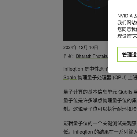
NVIDI
我们网站
您同意我们
理设置”来
2024年 12月 10日
管理设
作者：
Bharath Thotakura
,
Tom Noel
,
Infleqtion 是中性原子量子
Sqale
物理量子处理器 (QPU)
量子计算的基本信息单元 Qubi
量子位是许多噪点物理量子位的集
制。逻辑量子位可以执行耐环境噪
逻辑量子位的一个关键测试是观察
低。Infleqtion 的结果在一系