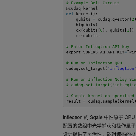
# Example Bell Circuit
@cudaq
.kernel
def
kernel():
qubits 
=
cudaq.qvector(
2
h(qubits)
cx(qubits[
0
], qubits[
1
])
mz(qubits)
# Enter Infleqtion API key
export SUPERSTAQ_API_KEY
=
”<i
# Run on Infleqtion QPU
cudaq.set_target(
"infleqtion
# Run on Infleqtion Noisy Si
# cudaq.set_target("infleqti
# Sample kernel on specified
result 
=
cudaq.sample(kernel
Infleqtion 的 Sqale 中性原子 
配置的数组中光学捕获和操作量子位
设计提供了灵活性。逻辑编码的材