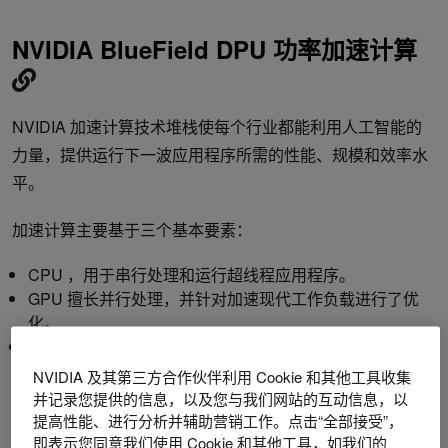
NVIDIA BlueField DPU 功率加速计算
NVIDIA 加速计算技术堆栈使每个行业都能利用人工智能的
力量，提供运行下一波应用程序所需的性能、规模和效率水
平。​
加速计算主要基于三个基本要素：​
CPU ，用于串行处理和运行超线程应用程序。
GPU 擅长并行处理，并针对加速现代工作负载进行了优
化。
DPU ，非常适合基础设施计算任务；用于卸载、加速和隔
离数据中心网络、存储、安全和可管理性工作负载。
NVIDIA 及其第三方合作伙伴利用 Cookie 和其他工具收集
并记录您提供的信息，以及您与我们网站的互动信息，以
在现代软件定义的数据中心中，执行虚拟化、网络、存储和
提高性能、进行分析并辅助营销工作。点击“全部接受”，
即表示您同意我们使用 Cookie 和其他工具，如我们的
安全的操作系统可能会消耗数据中心 CPU 核心和相关电源