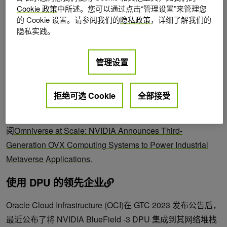
Cookie 政策
中所述。您可以通过点击“管理设置”来管理您
的近一半。数据中心必须加速每个工作负载以回收电力，并
的 Cookie 设置。请参阅我们的
隐私政策
，详细了解我们的
为创收工作负载释放 CPU
隐私实践。
NVIDIA BlueField 数据处理器 (DPUs)
卸载并加速数据中心
管理设置
操作系统和基础设施软件。
NVIDIA 正在其数据中心计算系统中集成 BlueField -3 ，包
拒绝可选 Cookie
全部接受
括第三代
NVIDIA OVX 系统
，用于创建和操作
NVIDIA
Omniverse
数据中心规模的应用程序。有关详细信息，请参
阅
Omniverse at Scale: NVIDIA Announces Third-
Generation OVX Computing Systems to Power Industrial
Metaverse Applications
.
使用 DPU 的领先企业
Oracle Cloud Infrastructure (OCI)
在 GTC 2023 发布公告后，
最近公布了将 NVIDIA BlueField -3 DPU 集成到其网络堆栈