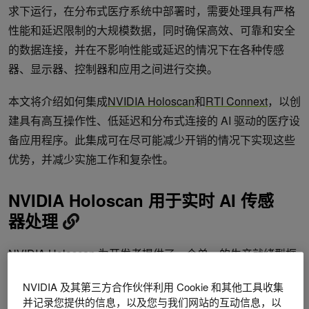
求下运行，在分布式医疗系统中部署时，需要处理具有严格
性能和延迟限制的大规模数据，同时确保高效、可靠和安全
的数据连接，并在不影响性能或延迟的情况下在各种传感
器、显示器、控制器和应用之间进行交换。
本文将介绍如何集成
NVIDIA Holoscan
和
RTI Connext
，以创
建具有高互操作性、低延迟和分布式连接的 AI 驱动的医疗设
备应用程序。此集成可在尽可能减少开销的情况下实现这些
优势，并减少实施工作和复杂性。
NVIDIA Holoscan 用于实时 AI 传感
器处理
NVIDIA Holoscan
为开发者提供了一个单一的生产就绪型框
架，用于构建端到端实时 AI 传感器处理流程，从传感器数据
NVIDIA 及其第三方合作伙伴利用 Cookie 和其他工具收集
输入到加速计算和 AI 推理、实时可视化、驱动和数据流输
并记录您提供的信息，以及您与我们网站的互动信息，以