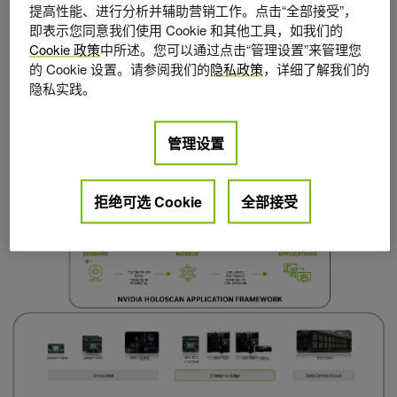
出。
提高性能、进行分析并辅助营销工作。点击“全部接受”，
即表示您同意我们使用 Cookie 和其他工具，如我们的
这种全面的解决方案有效地解决了众多边缘 AI 开发挑战。
Cookie 政策
中所述。您可以通过点击“管理设置”来管理您
Holoscan 可确保最佳应用程序性能，同时消除开发复杂性，
的 Cookie 设置。请参阅我们的
隐私政策
，详细了解我们的
隐私实践。
缩短上市时间，并在低代码、高性能的基础设施中提供
Python 和 C++ 编码的便利性。在简言之，Holoscan 是一个
管理设置
框架，用于以模块化、可扩展、软件定义和以 GPU 为中心
的方式将高速 I/O 连接到 GPU。
拒绝可选 Cookie
全部接受