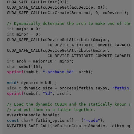
CUDA_SAFE_CALL(cuInit(0));
CUDA_SAFE_CALL(cuDeviceGet(&cuDevice, 0));
CUDA_SAFE_CALL(cuCtxCreate(&context, 0, cuDevice));
// Dynamically determine the arch to make one of the 
int
major = 0;
int
minor = 0;
CUDA_SAFE_CALL(cuDeviceGetAttribute(&major, 
CU_DEVICE_ATTRIBUTE_COMPUTE_CAPABILI
CUDA_SAFE_CALL(cuDeviceGetAttribute(&minor, 
CU_DEVICE_ATTRIBUTE_COMPUTE_CAPABILI
int
arch = major*10 + minor;
char
smbuf[16];
sprintf
(smbuf, 
"-arch=sm_%d"
, arch);
void
* dynamic = NULL;
size_t
dynamic_size = process(fatbin_saxpy, 
"fatbin_s
sprintf
(smbuf, 
"%d"
, arch);
// Load the dynamic CUBIN and the statically known ar
// and put them in a fatbin together.
nvFatbinHandle handle;
const
char
* fatbin_options[] = {
"-cuda"
};
NVFATBIN_SAFE_CALL(nvFatbinCreate(&handle, fatbin_opt