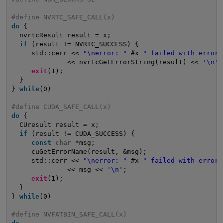
#define NVRTC_SAFE_CALL(x)                           
do
{                                                 
nvrtcResult result = x;                            
if
(result != NVRTC_SUCCESS) {                     
std::cerr << 
"\nerror: "
#x 
" failed with error 
<< nvrtcGetErrorString(result) << 
'\n'
;
exit
(1);                                        
}                                                  
} 
while
(0)
#define CUDA_SAFE_CALL(x)                            
do
{                                                 
CUresult result = x;                               
if
(result != CUDA_SUCCESS) {                      
const
char
*msg;                                
cuGetErrorName(result, &msg);                   
std::cerr << 
"\nerror: "
#x 
" failed with error 
<< msg << 
'\n'
;                        
exit
(1);                                        
}                                                  
} 
while
(0)
#define NVFATBIN_SAFE_CALL(x)                        