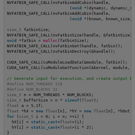
NVFATBIN_SAFE_CALL(nvFatbinAddCubin(handle, 
(
void
*)dynamic, dynamic_si
NVFATBIN_SAFE_CALL(nvFatbinAddCubin(handle, 
(
void
*)known, known_size, 
size_t
fatbinSize;
NVFATBIN_SAFE_CALL(nvFatbinSize(handle, &fatbinSize))
void
*fatbin = 
malloc
(fatbinSize);
NVFATBIN_SAFE_CALL(nvFatbinGet(handle, fatbin));
NVFATBIN_SAFE_CALL(nvFatbinDestroy(&handle));
CUDA_SAFE_CALL(cuModuleLoadData(&module, fatbin));
CUDA_SAFE_CALL(cuModuleGetFunction(&kernel, module, 
"
// Generate input for execution, and create output bu
#define NUM_THREADS 128
#define NUM_BLOCKS 32
size_t
n = NUM_THREADS * NUM_BLOCKS;
size_t
bufferSize = n * 
sizeof
(
float
);
float
a = 5.1f;
float
*hX = 
new
float
[n], *hY = 
new
float
[n], *hOut =
for
(
size_t
i = 0; i < n; ++i) {
hX[i] = 
static_cast
<
float
>(i);
hY[i] = 
static_cast
<
float
>(i * 2);
}