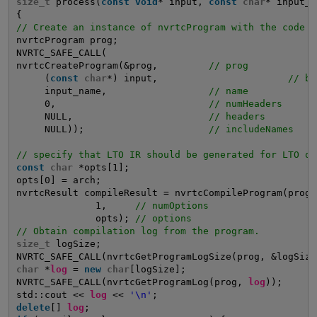
size_t
process(
const
void
* input, 
const
char
* input_n
{
// Create an instance of nvrtcProgram with the code s
nvrtcProgram prog;
NVRTC_SAFE_CALL(
nvrtcCreateProgram(&prog,         
// prog
(
const
char
*) input,                       
// bu
input_name,                  
// name
0,                           
// numHeaders
NULL,                        
// headers
NULL));                      
// includeNames
// specify that LTO IR should be generated for LTO op
const
char
*opts[1];
opts[0] = arch;
nvrtcResult compileResult = nvrtcCompileProgram(prog,
1,     
// numOptions
opts); 
// options
// Obtain compilation log from the program.
size_t
logSize;
NVRTC_SAFE_CALL(nvrtcGetProgramLogSize(prog, &logSize
char
*
log
= 
new
char
[logSize];
NVRTC_SAFE_CALL(nvrtcGetProgramLog(prog, 
log
));
std::cout << 
log
<< 
'\n'
;
delete
[] 
log
;