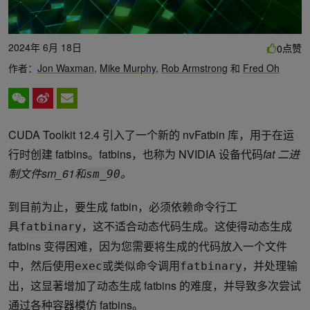
2024年 6月 18日
点赞
0
作者：
Jon Waxman
,
Mike Murphy
,
Rob Armstrong
和
Fred Oh
CUDA Toolkit 12.4 引入了一个新的 nvFatbin 库，用于在运
行时创建 fatbins。fatbins，也称为 NVIDIA 设备代码
fat 二进
制文件sm_61和
。
sm_90
到目前为止，要生成 fatbin，必须依赖命令行工
具
，这不适合动态代码生成。这使得动态生成
fatbinary
fatbins 变得困难，因为您需要将生成的代码放入一个文件
中，然后使用
或类似命令调用
，并处理输
exec
fatbinary
出，这显著增加了动态生成 fatbins 的难度，并导致多次尝试
通过各种容器模仿 fatbins。