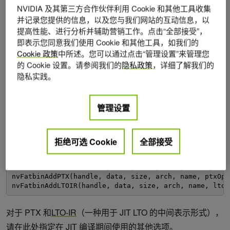
图 1。与使用 nvFatbin 库相比，现有的 fatbinary 命令行工具
NVIDIA 及其第三方合作伙伴利用 Cookie 和其他工具收集
并记录您提供的信息，以及您与我们网站的互动信息，以
如何使运行时 fatbin 创建正常工作
提高性能、进行分析并辅助营销工作。点击“全部接受”，
即表示您同意我们使用 Cookie 和其他工具，如我们的
Cookie 政策
中所述。您可以通过点击“管理设置”来管理您
创建稍后要引用的句柄，以便将相关的设备代码插入到
的 Cookie 设置。请参阅我们的
隐私政策
，详细了解我们的
fatbinary 中。
隐私实践。
nvFatbinCreate(&handle, numOptions, options);
管理设置
使用取决于输入类型的函数，添加要放入 fatbin 的设备代
码。
拒绝可选 Cookie
全部接受
nvFatbinAddCubin(handle, data, size, arch, name);
nvFatbinAddPTX(handle, data, size, arch, name, ptxOpt
nvFatbinAddLTOIR(handle, data, size, arch, name, ltoi
对于 PTX 和
LTO-IR
（一种用于 JIT LTO 的中间表示形式），
请在此处指定在 JIT 编译期间使用的其他选项。