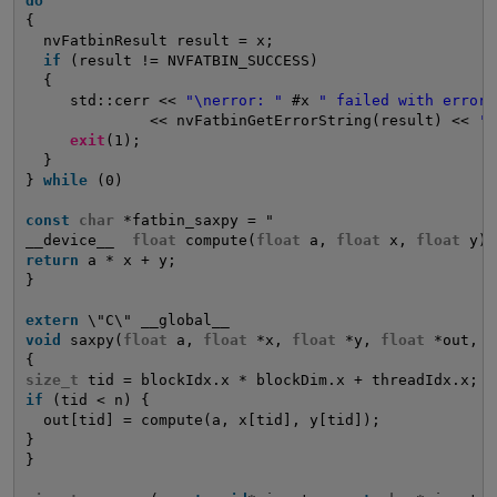
do
{                                                    
nvFatbinResult result = x;                         
if
(result != NVFATBIN_SUCCESS)                    
{                                                  
std::cerr << 
"\nerror: "
#x 
" failed with error 
<< nvFatbinGetErrorString(result) << 
'\
exit
(1);                                        
}                                                  
} 
while
(0)
const
char
*fatbin_saxpy = "                         
__device__  
float
compute(
float
a, 
float
x, 
float
y) 
return
a * x + y;                                    
}                                                    
extern
\"C\" __global__                              
void
saxpy(
float
a, 
float
*x, 
float
*y, 
float
*out, 
s
{                                                    
size_t
tid = blockIdx.x * blockDim.x + threadIdx.x;  
if
(tid < n) {                                       
out[tid] = compute(a, x[tid], y[tid]);             
}                                                    
}                                                    