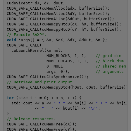
CUdeviceptr dX, dY, dOut;
CUDA_SAFE_CALL(cuMemAlloc(&dX, bufferSize));
CUDA_SAFE_CALL(cuMemAlloc(&dY, bufferSize));
CUDA_SAFE_CALL(cuMemAlloc(&dOut, bufferSize));
CUDA_SAFE_CALL(cuMemcpyHtoD(dX, hX, bufferSize));
CUDA_SAFE_CALL(cuMemcpyHtoD(dY, hY, bufferSize));
// Execute SAXPY.
void
*args[] = { &a, &dX, &dY, &dOut, &n };
CUDA_SAFE_CALL(
cuLaunchKernel(kernel,
NUM_BLOCKS, 1, 1,    
// grid dim
NUM_THREADS, 1, 1,   
// block dim
0, NULL,             
// shared mem a
args, 0));           
// arguments
CUDA_SAFE_CALL(cuCtxSynchronize());
// Retrieve and print output.
CUDA_SAFE_CALL(cuMemcpyDtoH(hOut, dOut, bufferSize));
for
(
size_t
i = 0; i < n; ++i) {
std::cout << a << 
" * "
<< hX[i] << 
" + "
<< hY[i]
<< 
" = "
<< hOut[i] << 
'\n'
;
}
// Release resources.
CUDA_SAFE_CALL(cuMemFree(dX));
CUDA_SAFE_CALL(cuMemFree(dY));