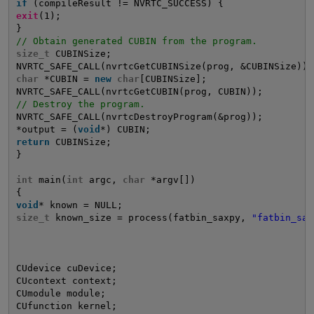
if
(compileResult != NVRTC_SUCCESS) {
exit
(1);
}
// Obtain generated CUBIN from the program.
size_t
CUBINSize;
NVRTC_SAFE_CALL(nvrtcGetCUBINSize(prog, &CUBINSize));
char
*CUBIN = 
new
char
[CUBINSize];
NVRTC_SAFE_CALL(nvrtcGetCUBIN(prog, CUBIN));
// Destroy the program.
NVRTC_SAFE_CALL(nvrtcDestroyProgram(&prog));
*output = (
void
*) CUBIN;
return
CUBINSize;
}
int
main(
int
argc, 
char
*argv[])
{
void
* known = NULL;
size_t
known_size = process(fatbin_saxpy, 
"fatbin_sax
CUdevice cuDevice;
CUcontext context;
CUmodule module;
CUfunction kernel;