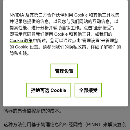
模拟发电和传输基础设施中物理精准的资产，以预测设备运
行状况和资产管理。
NVIDIA 及其第三方合作伙伴利用 Cookie 和其他工具收集
并记录您提供的信息，以及您与我们网站的互动信息，以
为此，西门子能源公司正在开发一种用于电网中的
提高性能、进行分析并辅助营销工作。点击“全部接受”，
即表示您同意我们使用 Cookie 和其他工具，如我们的
Transformer 衬套的 AI 替代产品，以近乎实时地预测不同操
Cookie 政策
中所述。您可以通过点击“管理设置”来管理您
作和环境条件下的热点温度。
的 Cookie 设置。请参阅我们的
隐私政策
，详细了解我们的
隐私实践。
AI 替代物用于变压器套管的训练策略
西门子能源公司使用 NVIDIA PhysicsNeMo 训练神经网络，
管理设置
以模拟导体内的热量生成、在绝热和支撑介质中的热量传
播，以及冷却介质和环境条件导致的热损失。该模型充当 虚
拒绝可选 Cookie
全部接受
拟传感器，能够预测衬套资产在真实工作条件下的温度分
布，例如负载和环境温度。同时，该模型还可以节省基于传
感器的昂贵监控系统的成本。
这种方法使用基于物理信息的神经网络（PINN）来解决复杂