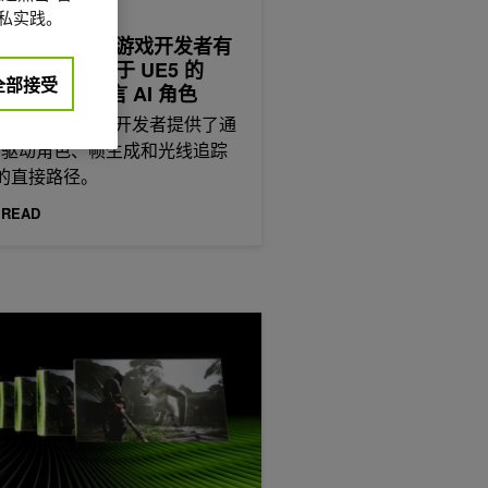
 5月 27日
私实践。
IDIA RTX 面向游戏开发者有
新内容：适用于 UE5 的
全部接受
S 4.5 和多语言 AI 角色
DIA RTX 为游戏开发者提供了通
AI 驱动角色、帧生成和光线追踪
的直接路径。
 READ
A DLSS 4.5 推出超分辨率增强与全新动态多帧生成技术