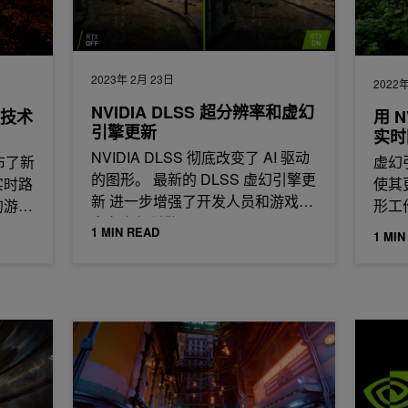
2023年 2月 23日
2022年
NVIDIA DLSS 超分辨率和虚幻
踪技术
用 N
引擎更新
实时
NVIDIA DLSS 彻底改变了 AI 驱动
发布了新
虚幻
的图形。 最新的 DLSS 虚幻引擎更
实时路
使其
新 进一步增强了开发人员和游戏玩
的游戏
形工作
家在虚幻引擎 4.27…
bran
1 MIN READ
1 MIN
nggen Zhan 访谈录
使用 NVIDIA DLSS 3 和 NVIDIA RTX 路径跟踪加
在新的“ 