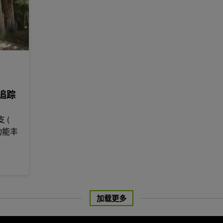
线追踪
支 (
个功能丰
，
加载更多