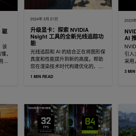
2024年 3月 21日
2023年
升级显卡：探索 NVIDIA
 驱
NVI
Nsight 工具的全新光线追踪功
AI
能
，该
NVI
光线追踪和 AI 的结合正在将图形保
易懂，
引入
真度和性能提升到新的高度。帮助
 用户
采用
您在渲染技术时代构建优化的、无
3 MIN
错误的应用程序，
1 MIN READ
现超现实
NVIDIA DLSS 超分辨率和虚幻引擎更新
用 NVI