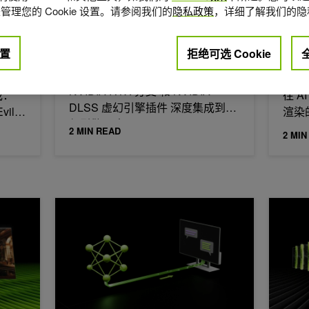
2026年
管理您的 Cookie 设置。请参阅我们的
隐私政策
，详细了解我们的隐
使用 NVIDIA ACE Game
实万
NV
Agent SDK 和 Unreal Engine
化危
哪些
置
拒绝可选 Cookie
5 插件在设备上构建 AI 配套工
DLS
具
技术引
NVIDIA RTX 技术通过虚幻引擎的
队着手将
NVI
NVIDIA RTX 分支 和 NVIDIA
戏：
往 
DLSS 虚幻引擎插件 深度集成到虚
vil…
渲染
幻引擎 5 中。
2 MIN READ
2 MIN
real Engine 5 构建 AI 驱动的游戏
如何利用编码智能体大幅降低游戏运行时的推理成本
NVIDI