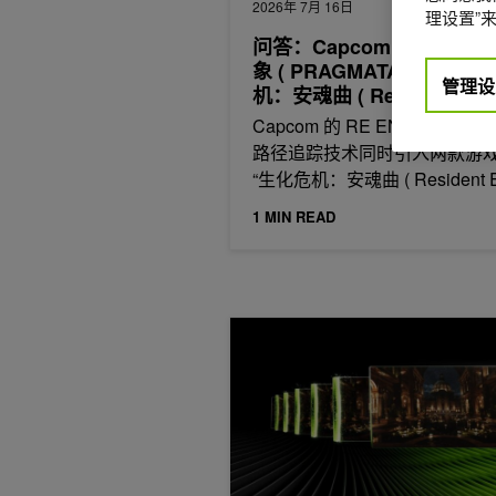
2026年 7月 16日
理设置”来
问答：Capcom 如何在“虚
象 ( PRAGMATA) ”和“生
管理设
机：安魂曲 ( Resident Evil
Requiem) ”中将路径追踪
Capcom 的 RE ENGINE 团
入 RE ENGINE
路径追踪技术同时引入两款游
“生化危机：安魂曲 ( Resident E
1 MIN READ
借助 NVIDIA DLSS 4.5、RTX 和 Un