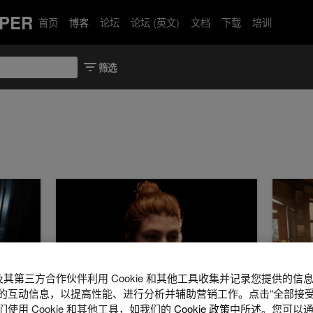
PER
首页
博客
论坛
论坛 (英文)
文档
下载
培训
GMATA) ”和“生化危机：安魂曲 ( Resident Evil Requiem) ”
使用 NVIDIA ACE Game Agent SDK 和 Unreal En
NVIDI
A 及其第三方合作伙伴利用 Cookie 和其他工具收集并记录您提供的
的互动信息，以提高性能、进行分析并辅助营销工作。点击“全部接受
使用 Cookie 和其他工具，如我们的
Cookie 政策
中所述。您可以通
2026年 6月 16日