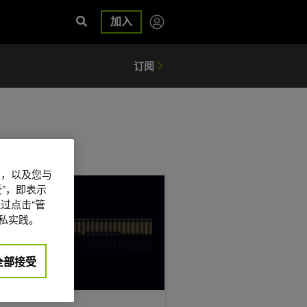
加入
信息，以及您与
I 基础设施建设
A Vera Rubin 平台如何解决代理式 AI 的纵向扩展问题
”，即表示
过点击“管
私实践。
全部接受