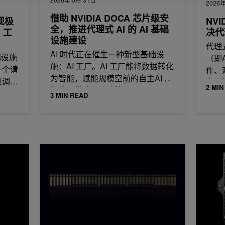
2026年
借助 NVIDIA DOCA 芯片级安
实现极
NVI
全，推进代理式 AI 的 AI 基础
 工
决代
设施建设
代理
AI 时代正在催生一种新型基础设
础设施
（即
施：AI 工厂。AI 工厂能将数据转化
一个请
作、
为智能，赋能规模空前的自主AI 智
具调
变了
2 MIN
能体。借助加速计算，
3 MIN READ
 MLPerf 推理新纪录
NVIDIA Vera Rubin POD：7 个芯片、5 个机架级系统
NVIDI