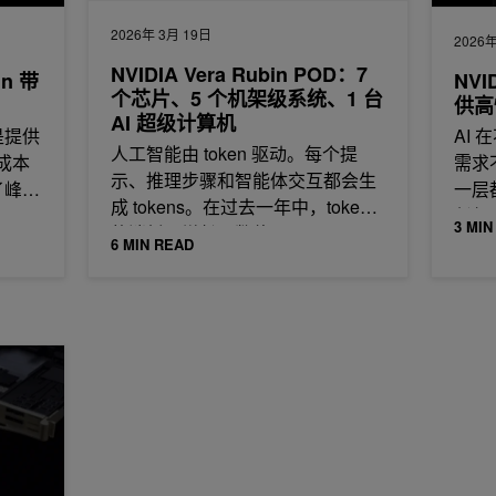
2026年 3月 19日
2026年
NVIDIA Vera Rubin POD：7
gn 带
NVI
个芯片、5 个机架级系统、1 台
供高
AI 超级计算机
是提供
AI 
人工智能由 token 驱动。每个提
成本
需求
示、推理步骤和智能体交互都会生
了峰值
一层
成 tokens。在过去一年中，token
任何
3 MIN
的消耗量增长了数倍，
6 MIN READ
定义 NVIDIA Vera Rubin NVL72 的安全 AI 基础设施