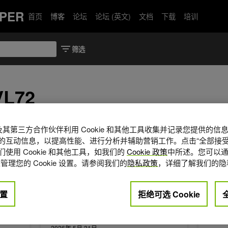
PER
首页
博客
论坛
论坛 (英文)
文档
下载
培训
VL72
A 及其第三方合作伙伴利用 Cookie 和其他工具收集并记录您提供的
致协同设计，扩展代理式 AI 工厂
借助 NVIDIA DOCA 芯片级安全，推进代理式 AI 的 A
NVIDI
的互动信息，以提高性能、进行分析并辅助营销工作。点击“全部接受
使用 Cookie 和其他工具，如我们的
Cookie 政策
中所述。您可以通
管理您的 Cookie 设置。请参阅我们的
隐私政策
，详细了解我们的隐
置
拒绝可选 Cookie
2026年 5月 31日