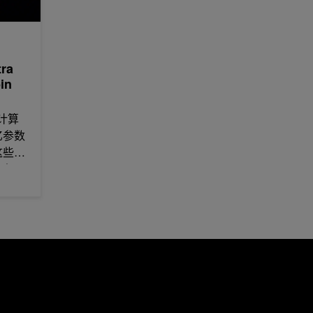
ra
in
计算
亿参数
这些模
作负