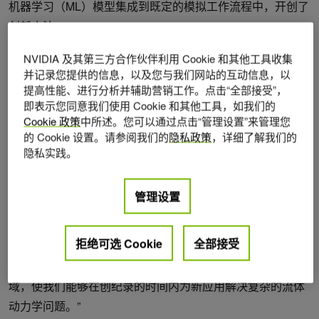
机器学习（ML）模型集成到既定的模拟工作流程中，开创了
创新方法。
NVIDIA 及其第三方合作伙伴利用 Cookie 和其他工具收集
这些混合方法旨在通过利用人工智能的预测能力来提高数值
并记录您提供的信息，以及您与我们网站的互动信息，以
模拟的准确性和效率，同时保持传统数值方法的物理准确
提高性能、进行分析并辅助营销工作。点击“全部接受”，
性。
即表示您同意我们使用 Cookie 和其他工具，如我们的
Cookie 政策
中所述。您可以通过点击“管理设置”来管理您
“为了研究集成式机器学习模拟工作流程，我们的团队一直在
的 Cookie 设置。请参阅我们的
隐私政策
，详细了解我们的
开发一种完全可微且高度通用的格子玻尔兹曼求解器，该求
隐私实践。
解器以模拟和机器学习模型之间的算法相似性为基础，” 慕
尼黑工业大学 AER 部门主管亚当斯博士表示。
管理设置
“通过将 ML 算法（尤其是 FNO）动态集成到我们的 LBM 框
拒绝可选 Cookie
全部接受
架中，我们实现了性能提升，与传统的 CFD 方法相比，速
度提升了几个数量级。这一混合方法正在彻底改变这一领
域，使我们能够在创纪录的时间内为新应用解决复杂的流体
动力学问题。”